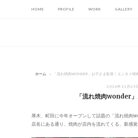
コ
HOME
PROFILE
WORK
GALLERY
ン
テ
ン
ツ
へ
ス
キ
ッ
ホーム
»
「流れ焼肉WONDER」お子さま歓喜！エンタメ焼
プ
2016年11月25
「流れ焼肉wonde
厚木、町田に今年オープンして話題の「流れ焼肉wo
店名にある通り、焼肉が店内を流れてくる、新感覚