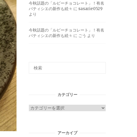
今秋話題の「ルビーチョコレート」！有名
パティシエの新作も続々
に
sasarie0529
より
今秋話題の「ルビーチョコレート」！有名
パティシエの新作も続々
に
ごう
より
カテゴリー
カ
テ
ゴ
リ
アーカイブ