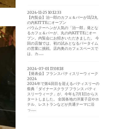
2024-11-25 10:12:33
【内覧会】治一郎のカフェ＆バーが11/2丸
の内KITTEにオープン
バウムクーヘンが人気の「治一郎」発とな
るカフェ＆バーが、丸の内KITTEにオー
プン。内覧会にお招きいただきました。 今
回の店舗では、初の試みとなるバータイム
の営業に挑戦。店内奥のカフェスペースで
は、カ......
2024-07-01 17:08:18
【発表会】フランスパティスリーウィーク
2024
2024年で第4回目を迎えるパティスリーの
祭典「ダイナースクラブ フランス パティ
スリーウィーク」が、今年も7月1日からス
タートしました。 全国各地の洋菓子店やホ
テル、レストランなどが共通テーマに沿
っ......