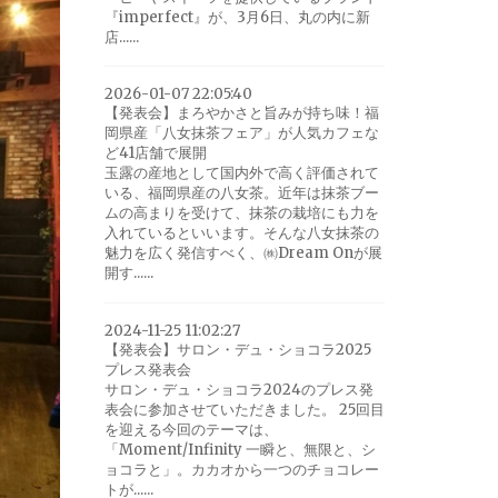
『imperfect』が、3月6日、丸の内に新
店......
2026-01-07 22:05:40
【発表会】まろやかさと旨みが持ち味！福
岡県産「八女抹茶フェア」が人気カフェな
ど41店舗で展開
玉露の産地として国内外で高く評価されて
いる、福岡県産の八女茶。近年は抹茶ブー
ムの高まりを受けて、抹茶の栽培にも力を
入れているといいます。そんな八女抹茶の
魅力を広く発信すべく、㈱Dream Onが展
開す......
2024-11-25 11:02:27
【発表会】サロン・デュ・ショコラ2025
プレス発表会
サロン・デュ・ショコラ2024のプレス発
表会に参加させていただきました。 25回目
を迎える今回のテーマは、
「Moment/Infinity 一瞬と、無限と、シ
ョコラと」。カカオから一つのチョコレー
トが......