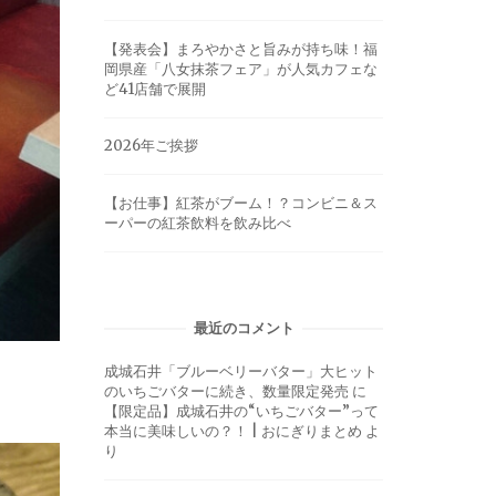
【発表会】まろやかさと旨みが持ち味！福
岡県産「八女抹茶フェア」が人気カフェな
ど41店舗で展開
2026年ご挨拶
【お仕事】紅茶がブーム！？コンビニ＆ス
ーパーの紅茶飲料を飲み比べ
最近のコメント
成城石井「ブルーベリーバター」大ヒット
のいちごバターに続き、数量限定発売
に
【限定品】成城石井の“いちごバター”って
本当に美味しいの？！ | おにぎりまとめ
よ
り