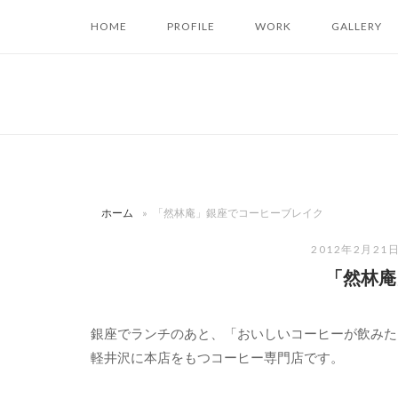
コ
HOME
PROFILE
WORK
GALLERY
ン
テ
ン
ツ
へ
ス
キ
ッ
ホーム
»
「然林庵」銀座でコーヒーブレイク
プ
2012年2月21
「然林庵
銀座でランチのあと、「おいしいコーヒーが飲みた
軽井沢に本店をもつコーヒー専門店です。