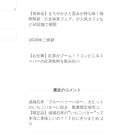
【発表会】まろやかさと旨みが持ち味！福
岡県産「八女抹茶フェア」が人気カフェな
ど41店舗で展開
2026年ご挨拶
【お仕事】紅茶がブーム！？コンビニ＆ス
ーパーの紅茶飲料を飲み比べ
最近のコメント
成城石井「ブルーベリーバター」大ヒット
のいちごバターに続き、数量限定発売
に
【限定品】成城石井の“いちごバター”って
本当に美味しいの？！ | おにぎりまとめ
よ
り