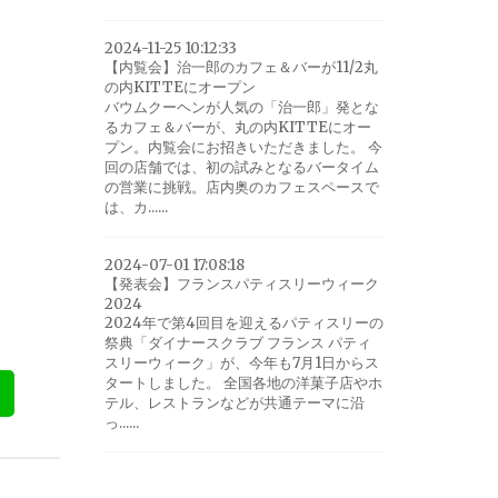
2024-11-25 10:12:33
【内覧会】治一郎のカフェ＆バーが11/2丸
の内KITTEにオープン
バウムクーヘンが人気の「治一郎」発とな
るカフェ＆バーが、丸の内KITTEにオー
プン。内覧会にお招きいただきました。 今
回の店舗では、初の試みとなるバータイム
の営業に挑戦。店内奥のカフェスペースで
は、カ......
2024-07-01 17:08:18
【発表会】フランスパティスリーウィーク
2024
2024年で第4回目を迎えるパティスリーの
祭典「ダイナースクラブ フランス パティ
スリーウィーク」が、今年も7月1日からス
タートしました。 全国各地の洋菓子店やホ
テル、レストランなどが共通テーマに沿
っ......