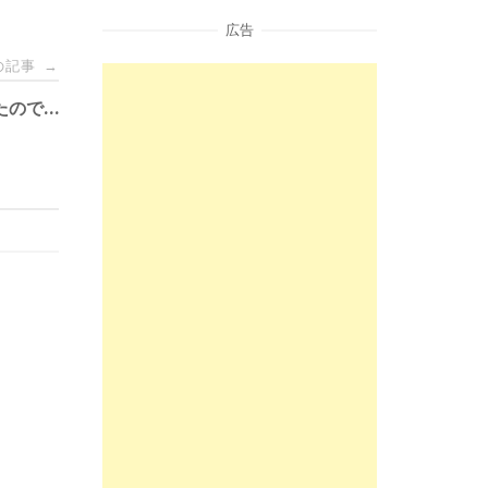
広告
の記事
→
たので…