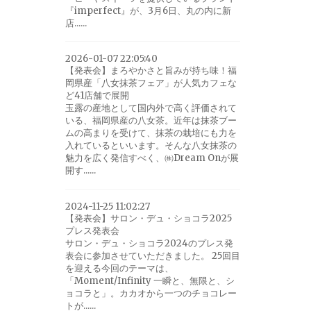
『imperfect』が、3月6日、丸の内に新
店......
2026-01-07 22:05:40
【発表会】まろやかさと旨みが持ち味！福
岡県産「八女抹茶フェア」が人気カフェな
ど41店舗で展開
玉露の産地として国内外で高く評価されて
いる、福岡県産の八女茶。近年は抹茶ブー
ムの高まりを受けて、抹茶の栽培にも力を
入れているといいます。そんな八女抹茶の
魅力を広く発信すべく、㈱Dream Onが展
開す......
2024-11-25 11:02:27
【発表会】サロン・デュ・ショコラ2025
プレス発表会
サロン・デュ・ショコラ2024のプレス発
表会に参加させていただきました。 25回目
を迎える今回のテーマは、
「Moment/Infinity 一瞬と、無限と、シ
ョコラと」。カカオから一つのチョコレー
トが......