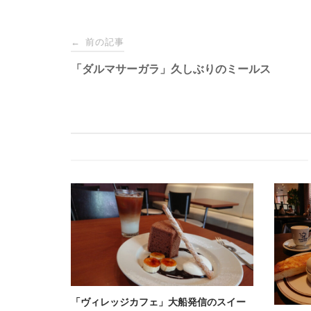
Post
前の記事
←
navigation
「ダルマサーガラ」久しぶりのミールス
「ヴィレッジカフェ」大船発信のスイー