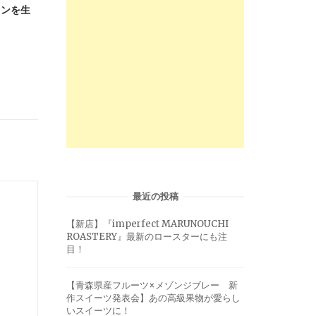
ァンを生
最近の投稿
【新店】『imperfect MARUNOUCHI
ROASTERY』最新のロースターにも注
目！
【青森県産フルーツ×メゾンジブレー 新
作スイーツ発表会】あの高級果物が愛らし
いスイーツに！