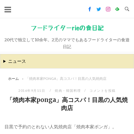
コ
ン
テ
ン
フードライターrieの食日記
ツ
20代で独立して10余年。2児のママでもあるフードライターの食遊
へ
日記
ス
キ
ニュース
ッ
プ
ホーム
»
「焼肉本家PONGA」高コスパ！目黒の人気焼肉店
2016年9月11日
焼肉・韓国料理
コメントを投稿
「焼肉本家ponga」高コスパ！目黒の人気焼
肉店
目黒で予約のとれない人気焼肉店「焼肉本家ポンガ」。