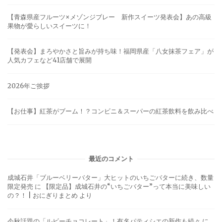
【青森県産フルーツ×メゾンジブレー 新作スイーツ発表会】あの高級
果物が愛らしいスイーツに！
【発表会】まろやかさと旨みが持ち味！福岡県産「八女抹茶フェア」が
人気カフェなど41店舗で展開
2026年ご挨拶
【お仕事】紅茶がブーム！？コンビニ＆スーパーの紅茶飲料を飲み比べ
最近のコメント
成城石井「ブルーベリーバター」大ヒットのいちごバターに続き、数量
限定発売
に
【限定品】成城石井の“いちごバター”って本当に美味しい
の？！ | おにぎりまとめ
より
今秋話題の「ルビーチョコレート」！有名パティシエの新作も続々
に