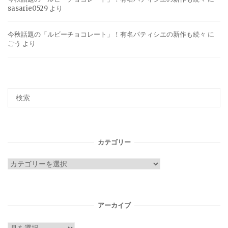
sasarie0529
より
今秋話題の「ルビーチョコレート」！有名パティシエの新作も続々
に
ごう
より
カテゴリー
カ
テ
ゴ
リ
アーカイブ
ー
ア