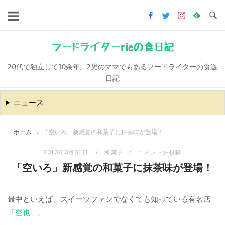
コ
ン
テ
ン
フードライターrieの食日記
ツ
20代で独立して10余年。2児のママでもあるフードライターの食遊
へ
日記
ス
キ
ニュース
ッ
プ
ホーム
»
「空いろ」新感覚の和菓子に抹茶味が登場！
2013年3月31日
和菓子
コメントを投稿
「空いろ」新感覚の和菓子に抹茶味が登場！
最中といえば、スイーツファンでなくても知っている有名店
「空也」。