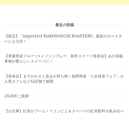
最近の投稿
【新店】『imperfect MARUNOUCHI ROASTERY』最新のロースタ
ーにも注目！
【青森県産フルーツ×メゾンジブレー 新作スイーツ発表会】あの高級
果物が愛らしいスイーツに！
【発表会】まろやかさと旨みが持ち味！福岡県産「八女抹茶フェア」が
人気カフェなど41店舗で展開
2026年ご挨拶
【お仕事】紅茶がブーム！？コンビニ＆スーパーの紅茶飲料を飲み比べ