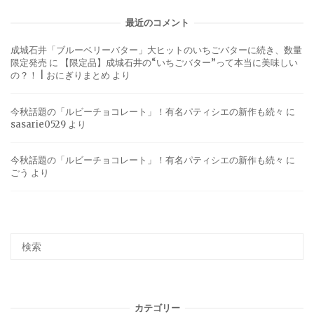
最近のコメント
成城石井「ブルーベリーバター」大ヒットのいちごバターに続き、数量
限定発売
に
【限定品】成城石井の“いちごバター”って本当に美味しい
の？！ | おにぎりまとめ
より
今秋話題の「ルビーチョコレート」！有名パティシエの新作も続々
に
sasarie0529
より
今秋話題の「ルビーチョコレート」！有名パティシエの新作も続々
に
ごう
より
カテゴリー