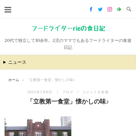
コ
ン
テ
ン
フードライターrieの食日記
ツ
20代で独立して10余年。2児のママでもあるフードライターの食遊
へ
日記
ス
キ
ニュース
ッ
プ
ホーム
»
「立教第一食堂」懐かしの味♪
2011年5月8日
ブログ
コメントを投稿
「立教第一食堂」懐かしの味♪