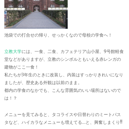
池袋での打合せの帰り、せっかくなので母校の学食へ！
立教大学
には、一食、二食、カフェテリア山小屋、9号館軽食
堂などがありますが、立教のシンボルともいえる赤レンガの
建物がここ一食！
私たちが3年生のときに改装し、内装はすっかりきれいになり
ましたが、歴史ある外観は以前のまま。
都内の学食のなかでも、こんな雰囲気のいい場所はないので
は！？
メニューを見てみると、タコライスや日替わりのミートパス
タなど、ハイカラなメニューも増えてる…と、興奮しまくり!!