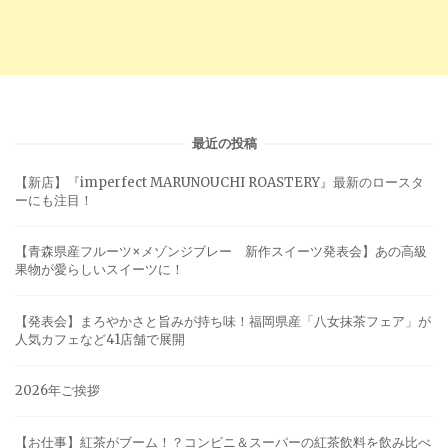
最近の投稿
【新店】『imperfect MARUNOUCHI ROASTERY』最新のロースタ
ーにも注目！
【青森県産フルーツ×メゾンジブレー 新作スイーツ発表会】あの高級
果物が愛らしいスイーツに！
【発表会】まろやかさと旨みが持ち味！福岡県産「八女抹茶フェア」が
人気カフェなど41店舗で展開
2026年ご挨拶
【お仕事】紅茶がブーム！？コンビニ＆スーパーの紅茶飲料を飲み比べ