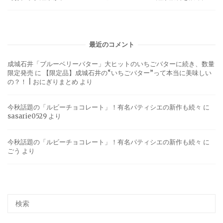
最近のコメント
成城石井「ブルーベリーバター」大ヒットのいちごバターに続き、数量
限定発売
に
【限定品】成城石井の“いちごバター”って本当に美味しい
の？！ | おにぎりまとめ
より
今秋話題の「ルビーチョコレート」！有名パティシエの新作も続々
に
sasarie0529
より
今秋話題の「ルビーチョコレート」！有名パティシエの新作も続々
に
ごう
より