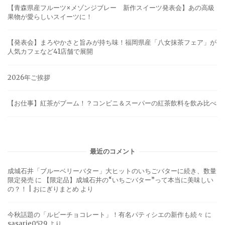
【青森県産フルーツ×メゾンジブレー 新作スイーツ発表会】あの高級
果物が愛らしいスイーツに！
【発表会】まろやかさと旨みが持ち味！福岡県産「八女抹茶フェア」が
人気カフェなど41店舗で展開
2026年ご挨拶
【お仕事】紅茶がブーム！？コンビニ＆スーパーの紅茶飲料を飲み比べ
最近のコメント
成城石井「ブルーベリーバター」大ヒットのいちごバターに続き、数量
限定発売
に
【限定品】成城石井の“いちごバター”って本当に美味しい
の？！ | おにぎりまとめ
より
今秋話題の「ルビーチョコレート」！有名パティシエの新作も続々
に
sasarie0529
より