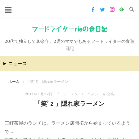
コ
ン
テ
ン
フードライターrieの食日記
ツ
20代で独立して10余年。2児のママでもあるフードライターの食遊
へ
日記
ス
キ
ニュース
ッ
プ
ホーム
»
「笑’Ｚ」隠れ家ラーメン
2011年1月22日
ラーメン
コメントを投稿
「笑’ｚ」隠れ家ラーメン
三軒茶屋のランチは、ラーメン店開拓から始まっているよう
で…