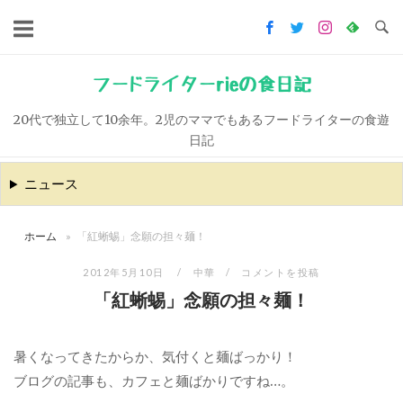
コ
ン
テ
ン
フードライターrieの食日記
ツ
20代で独立して10余年。2児のママでもあるフードライターの食遊
へ
日記
ス
キ
ニュース
ッ
プ
ホーム
»
「紅蜥蜴」念願の担々麺！
2012年5月10日
中華
コメントを投稿
「紅蜥蜴」念願の担々麺！
暑くなってきたからか、気付くと麺ばっかり！
ブログの記事も、カフェと麺ばかりですね…。