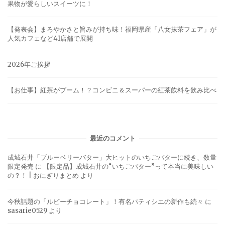
果物が愛らしいスイーツに！
【発表会】まろやかさと旨みが持ち味！福岡県産「八女抹茶フェア」が
人気カフェなど41店舗で展開
2026年ご挨拶
【お仕事】紅茶がブーム！？コンビニ＆スーパーの紅茶飲料を飲み比べ
最近のコメント
成城石井「ブルーベリーバター」大ヒットのいちごバターに続き、数量
限定発売
に
【限定品】成城石井の“いちごバター”って本当に美味しい
の？！ | おにぎりまとめ
より
今秋話題の「ルビーチョコレート」！有名パティシエの新作も続々
に
sasarie0529
より