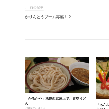
Post
前の記事
←
navigation
かりんとうブーム再燃！？
「かるかや」池袋西武屋上で、青空うど
ん
「あん
2018年6月3日