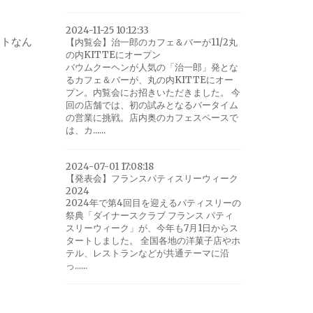
2024-11-25 10:12:33
ントなん
【内覧会】治一郎のカフェ＆バーが11/2丸
の内KITTEにオープン
バウムクーヘンが人気の「治一郎」発とな
るカフェ＆バーが、丸の内KITTEにオー
プン。内覧会にお招きいただきました。 今
回の店舗では、初の試みとなるバータイム
の営業に挑戦。店内奥のカフェスペースで
は、カ......
2024-07-01 17:08:18
【発表会】フランスパティスリーウィーク
2024
2024年で第4回目を迎えるパティスリーの
祭典「ダイナースクラブ フランス パティ
スリーウィーク」が、今年も7月1日からス
タートしました。 全国各地の洋菓子店やホ
テル、レストランなどが共通テーマに沿
っ......