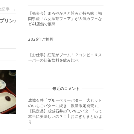
の記事
→
【発表会】まろやかさと旨みが持ち味！福
岡県産「八女抹茶フェア」が人気カフェな
プリン♪
ど41店舗で展開
2026年ご挨拶
【お仕事】紅茶がブーム！？コンビニ＆ス
ーパーの紅茶飲料を飲み比べ
最近のコメント
成城石井「ブルーベリーバター」大ヒット
のいちごバターに続き、数量限定発売
に
【限定品】成城石井の“いちごバター”って
本当に美味しいの？！ | おにぎりまとめ
よ
り