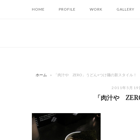
コ
HOME
PROFILE
WORK
GALLERY
ン
テ
ン
ツ
へ
ス
キ
ッ
ホーム
»
「肉汁や ZERO」うどん×つけ麺の新スタイル！
プ
2011年5月1
「肉汁や ZE