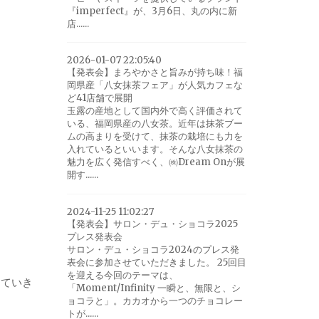
『imperfect』が、3月6日、丸の内に新
店......
2026-01-07 22:05:40
【発表会】まろやかさと旨みが持ち味！福
岡県産「八女抹茶フェア」が人気カフェな
ど41店舗で展開
玉露の産地として国内外で高く評価されて
いる、福岡県産の八女茶。近年は抹茶ブー
ムの高まりを受けて、抹茶の栽培にも力を
入れているといいます。そんな八女抹茶の
魅力を広く発信すべく、㈱Dream Onが展
開す......
2024-11-25 11:02:27
【発表会】サロン・デュ・ショコラ2025
プレス発表会
サロン・デュ・ショコラ2024のプレス発
表会に参加させていただきました。 25回目
を迎える今回のテーマは、
っていき
「Moment/Infinity 一瞬と、無限と、シ
ョコラと」。カカオから一つのチョコレー
トが......