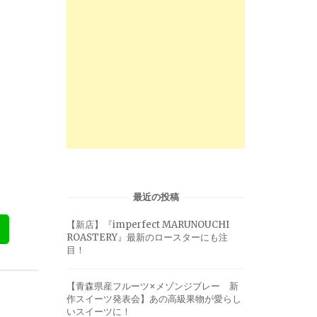
最近の投稿
【新店】『imperfect MARUNOUCHI
ROASTERY』最新のロースターにも注
目！
【青森県産フルーツ×メゾンジブレー 新
作スイーツ発表会】あの高級果物が愛らし
いスイーツに！