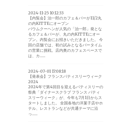
2024-11-25 10:12:33
【内覧会】治一郎のカフェ＆バーが11/2丸
の内KITTEにオープン
バウムクーヘンが人気の「治一郎」発とな
るカフェ＆バーが、丸の内KITTEにオー
プン。内覧会にお招きいただきました。 今
回の店舗では、初の試みとなるバータイム
の営業に挑戦。店内奥のカフェスペースで
は、カ......
2024-07-01 17:08:18
【発表会】フランスパティスリーウィーク
2024
2024年で第4回目を迎えるパティスリーの
祭典「ダイナースクラブ フランス パティ
スリーウィーク」が、今年も7月1日からス
タートしました。 全国各地の洋菓子店やホ
テル、レストランなどが共通テーマに沿
っ......