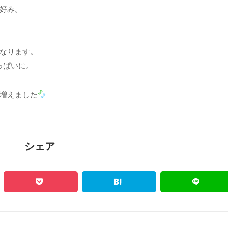
好み。
なります。
っぱいに。
増えました
シェア