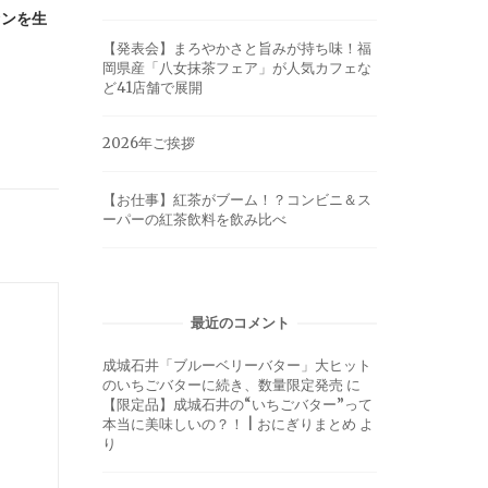
ァンを生
【発表会】まろやかさと旨みが持ち味！福
岡県産「八女抹茶フェア」が人気カフェな
ど41店舗で展開
2026年ご挨拶
【お仕事】紅茶がブーム！？コンビニ＆ス
ーパーの紅茶飲料を飲み比べ
最近のコメント
成城石井「ブルーベリーバター」大ヒット
のいちごバターに続き、数量限定発売
に
【限定品】成城石井の“いちごバター”って
本当に美味しいの？！ | おにぎりまとめ
よ
り