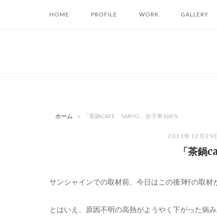
コ
HOME
PROFILE
WORK
GALLERY
ン
テ
ン
ツ
へ
ス
キ
ッ
ホーム
»
「茶鍋CAFE SARYO」女子率100％
プ
2011年12月29
「茶鍋ca
サンシャインでの取材前、今日はこの後3軒の取材
とはいえ、原因不明の高熱がようやく下がった病み