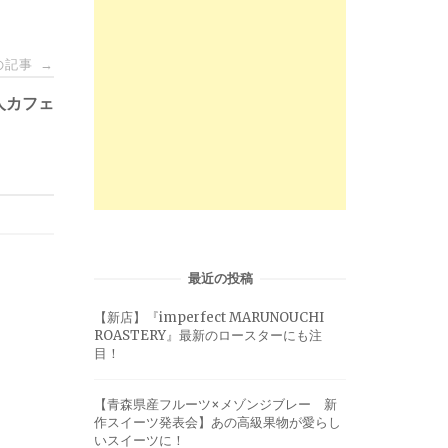
の記事
→
人カフェ
最近の投稿
【新店】『imperfect MARUNOUCHI
ROASTERY』最新のロースターにも注
目！
【青森県産フルーツ×メゾンジブレー 新
作スイーツ発表会】あの高級果物が愛らし
いスイーツに！