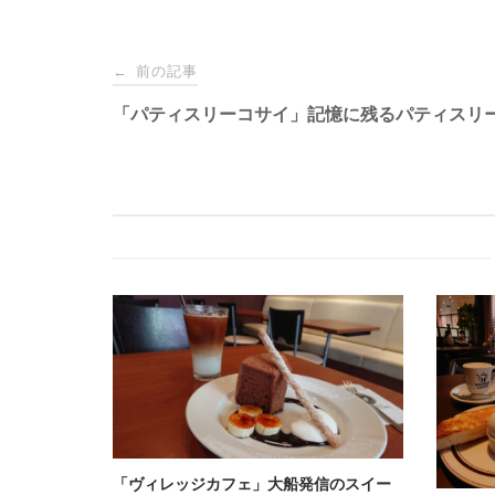
Post
前の記事
←
navigation
「パティスリーコサイ」記憶に残るパティスリ
「ヴィレッジカフェ」大船発信のスイー