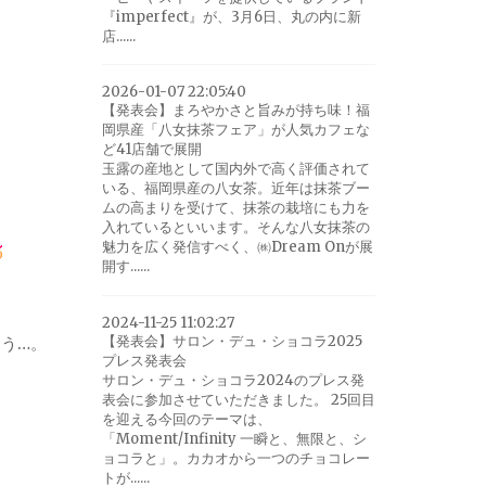
『imperfect』が、3月6日、丸の内に新
店......
2026-01-07 22:05:40
【発表会】まろやかさと旨みが持ち味！福
岡県産「八女抹茶フェア」が人気カフェな
ど41店舗で展開
玉露の産地として国内外で高く評価されて
いる、福岡県産の八女茶。近年は抹茶ブー
ムの高まりを受けて、抹茶の栽培にも力を
入れているといいます。そんな八女抹茶の
魅力を広く発信すべく、㈱Dream Onが展
開す......
2024-11-25 11:02:27
【発表会】サロン・デュ・ショコラ2025
う…。
プレス発表会
サロン・デュ・ショコラ2024のプレス発
表会に参加させていただきました。 25回目
を迎える今回のテーマは、
「Moment/Infinity 一瞬と、無限と、シ
ョコラと」。カカオから一つのチョコレー
トが......