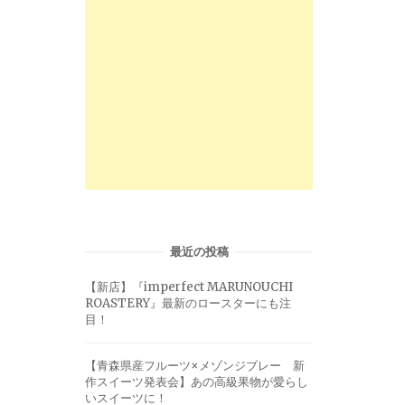
最近の投稿
【新店】『imperfect MARUNOUCHI
ROASTERY』最新のロースターにも注
目！
【青森県産フルーツ×メゾンジブレー 新
作スイーツ発表会】あの高級果物が愛らし
いスイーツに！