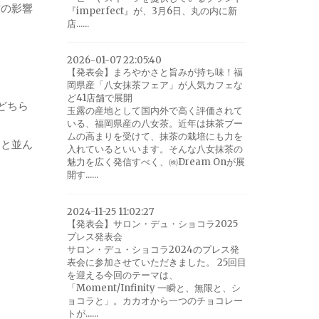
方の影響
『imperfect』が、3月6日、丸の内に新
店......
2026-01-07 22:05:40
【発表会】まろやかさと旨みが持ち味！福
岡県産「八女抹茶フェア」が人気カフェな
ど41店舗で展開
どちら
玉露の産地として国内外で高く評価されて
いる、福岡県産の八女茶。近年は抹茶ブー
ムの高まりを受けて、抹茶の栽培にも力を
っと並ん
入れているといいます。そんな八女抹茶の
魅力を広く発信すべく、㈱Dream Onが展
開す......
2024-11-25 11:02:27
【発表会】サロン・デュ・ショコラ2025
プレス発表会
サロン・デュ・ショコラ2024のプレス発
表会に参加させていただきました。 25回目
を迎える今回のテーマは、
「Moment/Infinity 一瞬と、無限と、シ
ョコラと」。カカオから一つのチョコレー
トが......