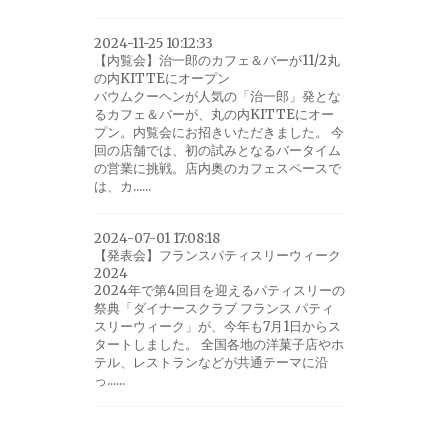
2024-11-25 10:12:33
【内覧会】治一郎のカフェ＆バーが11/2丸
の内KITTEにオープン
バウムクーヘンが人気の「治一郎」発とな
るカフェ＆バーが、丸の内KITTEにオー
プン。内覧会にお招きいただきました。 今
回の店舗では、初の試みとなるバータイム
の営業に挑戦。店内奥のカフェスペースで
は、カ......
2024-07-01 17:08:18
【発表会】フランスパティスリーウィーク
2024
2024年で第4回目を迎えるパティスリーの
祭典「ダイナースクラブ フランス パティ
スリーウィーク」が、今年も7月1日からス
タートしました。 全国各地の洋菓子店やホ
テル、レストランなどが共通テーマに沿
っ......