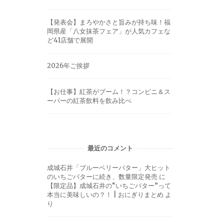
【発表会】まろやかさと旨みが持ち味！福
岡県産「八女抹茶フェア」が人気カフェな
ど41店舗で展開
2026年ご挨拶
【お仕事】紅茶がブーム！？コンビニ＆ス
ーパーの紅茶飲料を飲み比べ
最近のコメント
成城石井「ブルーベリーバター」大ヒット
のいちごバターに続き、数量限定発売
に
【限定品】成城石井の“いちごバター”って
本当に美味しいの？！ | おにぎりまとめ
よ
り