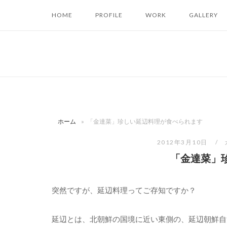
コ
HOME
PROFILE
WORK
GALLERY
ン
テ
ン
ツ
へ
ス
キ
ッ
ホーム
»
「金達菜」珍しい延辺料理が食べられます
プ
2012年3月10日
「金達菜」
突然ですが、延辺料理ってご存知ですか？
延辺とは、北朝鮮の国境に近い東側の、延辺朝鮮自