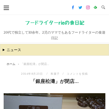
コ
ン
テ
ン
フードライターrieの食日記
ツ
20代で独立して10余年。2児のママでもあるフードライターの食遊
へ
日記
ス
キ
ニュース
ッ
プ
ホーム
»
「銀座松濤」が閉店…
2016年8月25日
和菓子
コメントを投稿
「銀座松濤」が閉店…