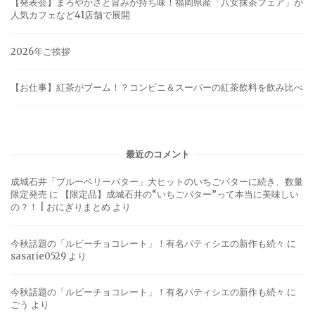
【発表会】まろやかさと旨みが持ち味！福岡県産「八女抹茶フェア」が
人気カフェなど41店舗で展開
2026年ご挨拶
【お仕事】紅茶がブーム！？コンビニ＆スーパーの紅茶飲料を飲み比べ
最近のコメント
成城石井「ブルーベリーバター」大ヒットのいちごバターに続き、数量
限定発売
に
【限定品】成城石井の“いちごバター”って本当に美味しい
の？！ | おにぎりまとめ
より
今秋話題の「ルビーチョコレート」！有名パティシエの新作も続々
に
sasarie0529
より
今秋話題の「ルビーチョコレート」！有名パティシエの新作も続々
に
ごう
より