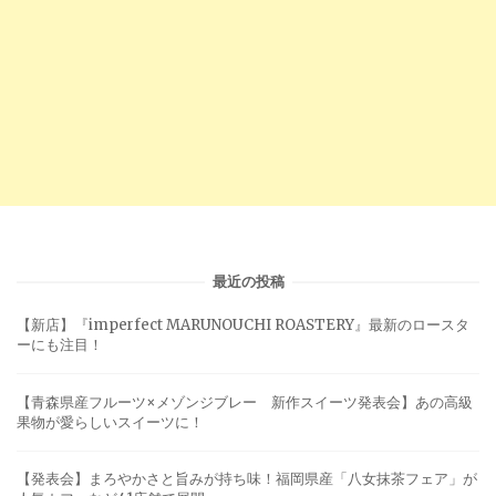
最近の投稿
【新店】『imperfect MARUNOUCHI ROASTERY』最新のロースタ
ーにも注目！
【青森県産フルーツ×メゾンジブレー 新作スイーツ発表会】あの高級
果物が愛らしいスイーツに！
【発表会】まろやかさと旨みが持ち味！福岡県産「八女抹茶フェア」が