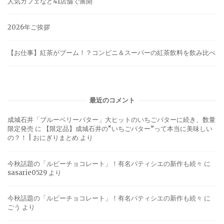
人気カフェなど41店舗で展開
2026年ご挨拶
【お仕事】紅茶がブーム！？コンビニ＆スーパーの紅茶飲料を飲み比べ
最近のコメント
成城石井「ブルーベリーバター」大ヒットのいちごバターに続き、数量
限定発売
に
【限定品】成城石井の“いちごバター”って本当に美味しい
の？！ | おにぎりまとめ
より
今秋話題の「ルビーチョコレート」！有名パティシエの新作も続々
に
sasarie0529
より
今秋話題の「ルビーチョコレート」！有名パティシエの新作も続々
に
ごう
より