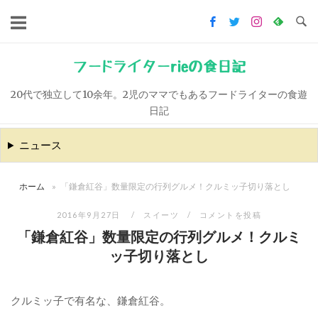
コ
ン
テ
ン
フードライターrieの食日記
ツ
20代で独立して10余年。2児のママでもあるフードライターの食遊
へ
日記
ス
キ
ニュース
ッ
プ
ホーム
»
「鎌倉紅谷」数量限定の行列グルメ！クルミッ子切り落とし
2016年9月27日
スイーツ
コメントを投稿
「鎌倉紅谷」数量限定の行列グルメ！クルミ
ッ子切り落とし
クルミッ子で有名な、鎌倉紅谷。