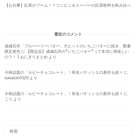
【お仕事】紅茶がブーム！？コンビニ＆スーパーの紅茶飲料を飲み比べ
最近のコメント
成城石井「ブルーベリーバター」大ヒットのいちごバターに続き、数量
限定発売
に
【限定品】成城石井の“いちごバター”って本当に美味しい
の？！ | おにぎりまとめ
より
今秋話題の「ルビーチョコレート」！有名パティシエの新作も続々
に
sasarie0529
より
今秋話題の「ルビーチョコレート」！有名パティシエの新作も続々
に
ごう
より