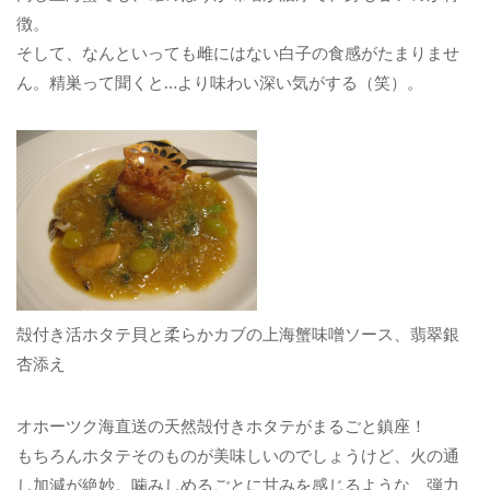
徴。
そして、なんといっても雌にはない白子の食感がたまりませ
ん。精巣って聞くと…より味わい深い気がする（笑）。
殻付き活ホタテ貝と柔らかカブの上海蟹味噌ソース、翡翠銀
杏添え
オホーツク海直送の天然殻付きホタテがまるごと鎮座！
もちろんホタテそのものが美味しいのでしょうけど、火の通
し加減が絶妙。噛みしめるごとに甘みを感じるような、弾力