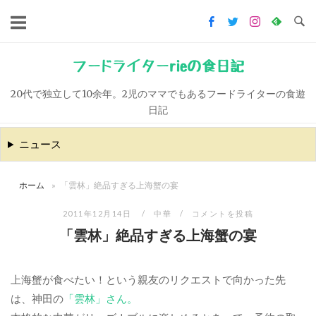
コ
ン
テ
ン
フードライターrieの食日記
ツ
20代で独立して10余年。2児のママでもあるフードライターの食遊
へ
日記
ス
キ
ニュース
ッ
プ
ホーム
»
「雲林」絶品すぎる上海蟹の宴
2011年12月14日
中華
コメントを投稿
「雲林」絶品すぎる上海蟹の宴
上海蟹が食べたい！という親友のリクエストで向かった先
は、神田の
「雲林」さん。