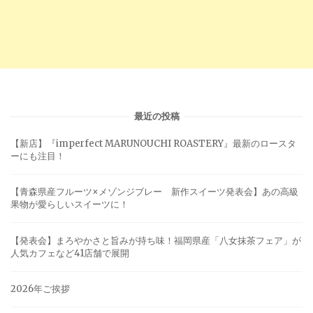
最近の投稿
【新店】『imperfect MARUNOUCHI ROASTERY』最新のロースタ
ーにも注目！
【青森県産フルーツ×メゾンジブレー 新作スイーツ発表会】あの高級
果物が愛らしいスイーツに！
【発表会】まろやかさと旨みが持ち味！福岡県産「八女抹茶フェア」が
人気カフェなど41店舗で展開
2026年ご挨拶