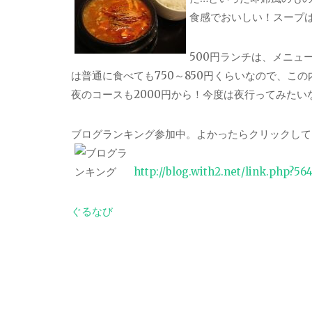
食感でおいしい！スープ
500円ランチは、メニュ
は普通に食べても750～850円くらいなので、こ
夜のコースも2000円から！今度は夜行ってみたい
ブログランキング参加中。よかったらクリックして
http://blog.with2.net/link.php?56
ぐるなび