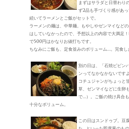
まずはサラダと日替わり
ず2品も手づくり感があっ
続いてラーメンとご飯がセットで。
ラーメンの麺は、中華麺。もやしやゼンマイなどの
はしていなかったので、予想以上の内容で大満足！
で500円はかなりお値打ちです。
ちなみにご飯も、定食並みのボリューム…。完食し
別の日は、「石焼ビビン
ンってなかなかないです
コチュジャンがちょっと
草、ゼンマイなどに生卵
で…）。ご飯の焼け具合
十分なボリューム。
この日はスンドゥブ。豆
た…といった即席風のも