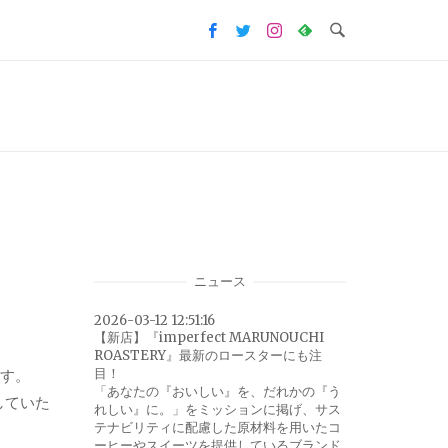
ニュース
2026-03-12 12:51:16
【新店】『imperfect MARUNOUCHI
ROASTERY』最新のロースターにも注
目！
ます。
「あなたの『おいしい』を、だれかの『う
していた
れしい』に。」をミッションに掲げ、サス
テナビリティに配慮した原材料を用いたコ
。
ーヒーやスイーツを提供しているブランド