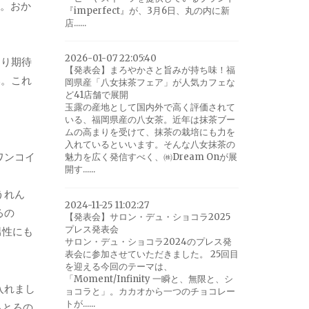
じ。おか
『imperfect』が、3月6日、丸の内に新
店......
2026-01-07 22:05:40
まり期待
【発表会】まろやかさと旨みが持ち味！福
い。これ
岡県産「八女抹茶フェア」が人気カフェな
ど41店舗で展開
玉露の産地として国内外で高く評価されて
いる、福岡県産の八女茶。近年は抹茶ブー
ムの高まりを受けて、抹茶の栽培にも力を
入れているといいます。そんな八女抹茶の
ワンコイ
魅力を広く発信すべく、㈱Dream Onが展
開す......
うれん
2024-11-25 11:02:27
るの
【発表会】サロン・デュ・ショコラ2025
プレス発表会
男性にも
サロン・デュ・ショコラ2024のプレス発
表会に参加させていただきました。 25回目
を迎える今回のテーマは、
「Moment/Infinity 一瞬と、無限と、シ
入れまし
ョコラと」。カカオから一つのチョコレー
トが......
ろとろの