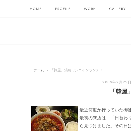
コ
HOME
PROFILE
WORK
GALLERY
ン
テ
ン
ツ
へ
ス
キ
ッ
ホーム
»
「韓屋」湯島ワンコインランチ！
プ
2009年2月25
「韓屋
最近何度か行っていた御
最初の来店は、「日替わり
ら見つけました。その日