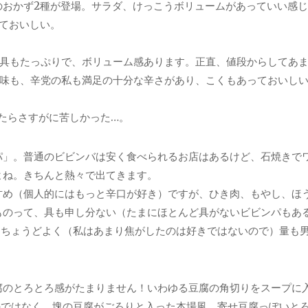
のおかず2種が登場。サラダ、けっこうボリュームがあっていい感
ておいしい。
具もたっぷりで、ボリューム感あります。正直、値段からしてあ
味も、辛党の私も満足の十分な辛さがあり、こくもあっておいし
たらさすがに苦しかった…。
パ」。普通のビビンバは安く食べられるお店はあるけど、石焼きで
よね。きちんと熱々で出てきます。
甘め（個人的にはもっと辛口が好き）ですが、ひき肉、もやし、ほ
ものって、具も申し分ない（たまにほとんど具がないビビンパもあ
もちょうどよく（私はあまり焦がしたのは好きではないので）量も
腐のとろとろ感がたまりません！いわゆる豆腐の角切りをスープに
のではなく、塊の豆腐がごろりと入った本場風。寄せ豆腐っぽいと