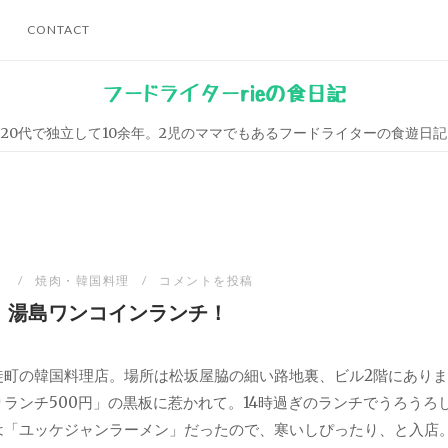
CONTACT
フードライターrieの食日記
20代で独立して10余年。2児のママでもあるフードライターの食遊日記
日
焼肉・韓国料理
コメントを投稿
」湯島ワンコインランチ！
徒町の韓国料理店。場所は松坂屋脇の細い路地裏、ビル2階にあり
ランチ500円」の黒板に惹かれて。14時過ぎのランチでうろうろ
は「ユッケジャンラーメン」だったので、寒いしぴったり、と入店