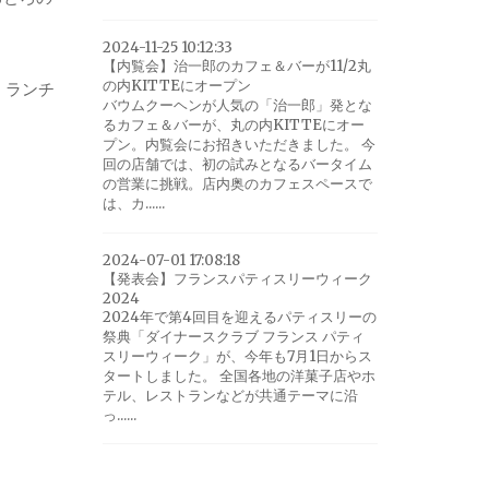
2024-11-25 10:12:33
【内覧会】治一郎のカフェ＆バーが11/2丸
の内KITTEにオープン
。ランチ
バウムクーヘンが人気の「治一郎」発とな
るカフェ＆バーが、丸の内KITTEにオー
プン。内覧会にお招きいただきました。 今
回の店舗では、初の試みとなるバータイム
の営業に挑戦。店内奥のカフェスペースで
は、カ......
2024-07-01 17:08:18
【発表会】フランスパティスリーウィーク
2024
2024年で第4回目を迎えるパティスリーの
祭典「ダイナースクラブ フランス パティ
スリーウィーク」が、今年も7月1日からス
タートしました。 全国各地の洋菓子店やホ
テル、レストランなどが共通テーマに沿
っ......