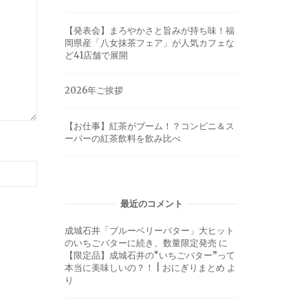
【発表会】まろやかさと旨みが持ち味！福
岡県産「八女抹茶フェア」が人気カフェな
ど41店舗で展開
2026年ご挨拶
【お仕事】紅茶がブーム！？コンビニ＆ス
ーパーの紅茶飲料を飲み比べ
最近のコメント
成城石井「ブルーベリーバター」大ヒット
のいちごバターに続き、数量限定発売
に
【限定品】成城石井の“いちごバター”って
本当に美味しいの？！ | おにぎりまとめ
よ
り