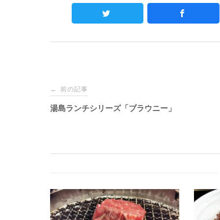
Post
前の記事
←
navigation
湯島ランチシリーズ「ブラウニー」