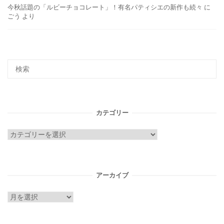
今秋話題の「ルビーチョコレート」！有名パティシエの新作も続々
に
ごう
より
カテゴリー
カ
テ
ゴ
リ
アーカイブ
ー
ア
ー
カ