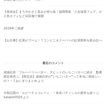
【発表会】まろやかさと旨みが持ち味！福岡県産「八女抹茶フェア」が
人気カフェなど41店舗で展開
2026年ご挨拶
【お仕事】紅茶がブーム！？コンビニ＆スーパーの紅茶飲料を飲み比べ
最近のコメント
成城石井「ブルーベリーバター」大ヒットのいちごバターに続き、数量
限定発売
に
【限定品】成城石井の“いちごバター”って本当に美味しい
の？！ | おにぎりまとめ
より
今秋話題の「ルビーチョコレート」！有名パティシエの新作も続々
に
sasarie0529
より