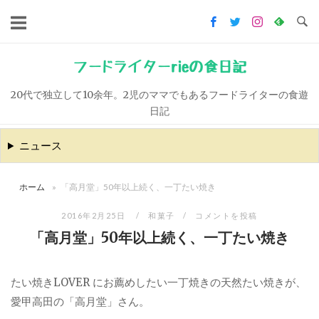
コ
ン
テ
ン
フードライターrieの食日記
ツ
20代で独立して10余年。2児のママでもあるフードライターの食遊
へ
日記
ス
キ
ニュース
ッ
プ
ホーム
»
「高月堂」50年以上続く、一丁たい焼き
2016年2月25日
和菓子
コメントを投稿
「高月堂」50年以上続く、一丁たい焼き
たい焼きLOVER にお薦めしたい一丁焼きの天然たい焼きが、
愛甲高田の「高月堂」さん。