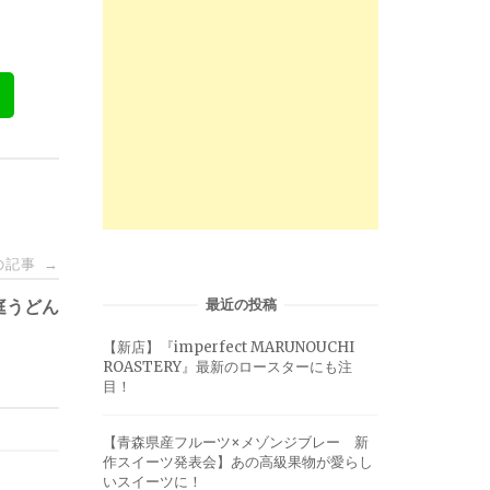
の記事
→
最近の投稿
庭うどん
【新店】『imperfect MARUNOUCHI
ROASTERY』最新のロースターにも注
目！
【青森県産フルーツ×メゾンジブレー 新
作スイーツ発表会】あの高級果物が愛らし
いスイーツに！