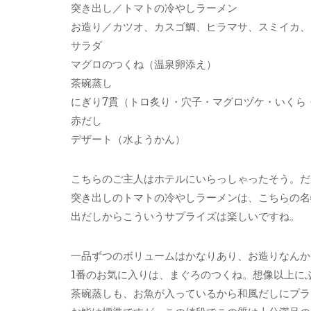
突き出し／トマトの冷やしラーメン
お造り／カツオ、カスゴ鯛、ヒラマサ、スミイカ、
サラダ
マグロのつくね（温泉卵添え）
茶碗蒸し
にぎり7貫（トロ炙り・穴子・マグロヅケ・いくら
赤だし
デザート（水ようかん）
こちらのご主人はホテルにいらっしゃったそう。だ
突き出しのトマトの冷やしラーメンは、こちらの名
出だしからこういうサプライズは楽しいですね。
一品ずつのボリュームはかなりあり、お造りなんか
1番のお気に入りは、まぐろのつくね。想像以上に
茶碗蒸しも、お魚が入っているから和風だしにプラ