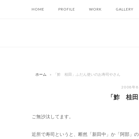
コ
HOME
PROFILE
WORK
GALLERY
ン
テ
ン
ツ
へ
ス
キ
ッ
ホーム
»
「鮓 桂田」ふだん使いのお寿司やさん
プ
2008年
「鮓 桂田
ご無沙汰してます。
近所で寿司というと、断然「新田中」か「阿部」の