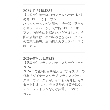
2024-11-25 10:12:33
【内覧会】治一郎のカフェ＆バーが11/2丸
の内KITTEにオープン
バウムクーヘンが人気の「治一郎」発とな
るカフェ＆バーが、丸の内KITTEにオー
プン。内覧会にお招きいただきました。 今
回の店舗では、初の試みとなるバータイム
の営業に挑戦。店内奥のカフェスペースで
は、カ......
2024-07-01 17:08:18
【発表会】フランスパティスリーウィーク
2024
2024年で第4回目を迎えるパティスリーの
祭典「ダイナースクラブ フランス パティ
スリーウィーク」が、今年も7月1日からス
タートしました。 全国各地の洋菓子店やホ
テル、レストランなどが共通テーマに沿
っ......