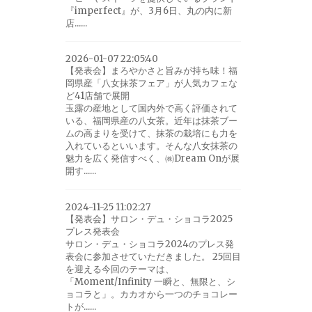
『imperfect』が、3月6日、丸の内に新
店......
2026-01-07 22:05:40
【発表会】まろやかさと旨みが持ち味！福
岡県産「八女抹茶フェア」が人気カフェな
ど41店舗で展開
玉露の産地として国内外で高く評価されて
いる、福岡県産の八女茶。近年は抹茶ブー
ムの高まりを受けて、抹茶の栽培にも力を
入れているといいます。そんな八女抹茶の
魅力を広く発信すべく、㈱Dream Onが展
。
開す......
2024-11-25 11:02:27
【発表会】サロン・デュ・ショコラ2025
プレス発表会
サロン・デュ・ショコラ2024のプレス発
表会に参加させていただきました。 25回目
を迎える今回のテーマは、
「Moment/Infinity 一瞬と、無限と、シ
ョコラと」。カカオから一つのチョコレー
トが......