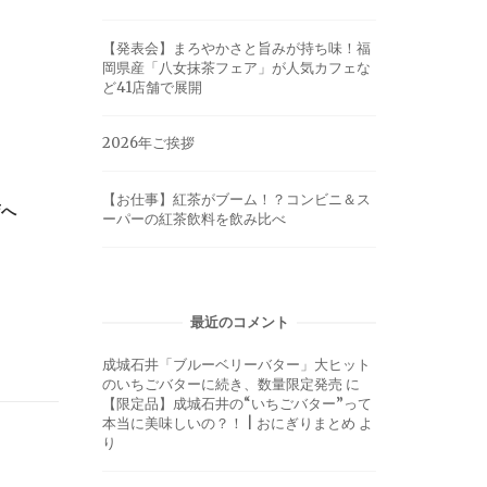
【発表会】まろやかさと旨みが持ち味！福
岡県産「八女抹茶フェア」が人気カフェな
ど41店舗で展開
2026年ご挨拶
【お仕事】紅茶がブーム！？コンビニ＆ス
店へ
ーパーの紅茶飲料を飲み比べ
最近のコメント
成城石井「ブルーベリーバター」大ヒット
のいちごバターに続き、数量限定発売
に
【限定品】成城石井の“いちごバター”って
本当に美味しいの？！ | おにぎりまとめ
よ
り