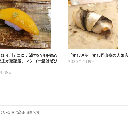
ほり川」コロナ渦でSNSを始め
「すし波良」すし匠出身の人気
歳店主が超話題。マンゴー鮨はぜひ
2020年7月19日
9月16日
ている欄は必須項目です