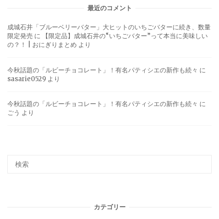
最近のコメント
成城石井「ブルーベリーバター」大ヒットのいちごバターに続き、数量
限定発売
に
【限定品】成城石井の“いちごバター”って本当に美味しい
の？！ | おにぎりまとめ
より
今秋話題の「ルビーチョコレート」！有名パティシエの新作も続々
に
sasarie0529
より
今秋話題の「ルビーチョコレート」！有名パティシエの新作も続々
に
ごう
より
カテゴリー