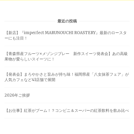
最近の投稿
【新店】『imperfect MARUNOUCHI ROASTERY』最新のロースタ
ーにも注目！
【青森県産フルーツ×メゾンジブレー 新作スイーツ発表会】あの高級
果物が愛らしいスイーツに！
【発表会】まろやかさと旨みが持ち味！福岡県産「八女抹茶フェア」が
人気カフェなど41店舗で展開
2026年ご挨拶
【お仕事】紅茶がブーム！？コンビニ＆スーパーの紅茶飲料を飲み比べ