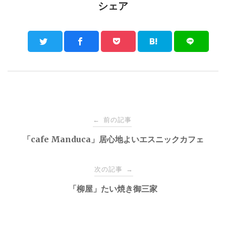
シェア
Post
前の記事
←
navigation
「cafe Manduca」居心地よいエスニックカフェ
次の記事
→
「柳屋」たい焼き御三家