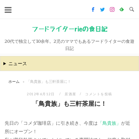
コ
ン
テ
ン
フードライターrieの食日記
ツ
20代で独立して10余年。2児のママでもあるフードライターの食遊
へ
日記
ス
キ
ニュース
ッ
プ
ホーム
»
「鳥貴族」も三軒茶屋に！
2012年6月12日
居酒屋
コメントを投稿
「鳥貴族」も三軒茶屋に！
先日の「コメダ珈琲店」に引き続き、今度は
「鳥貴族」
が近
所にオープン！