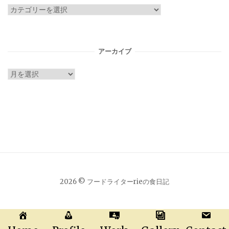
カ
テ
ゴ
リ
アーカイブ
ー
ア
ー
カ
イ
ブ
2026 © フードライターrieの食日記