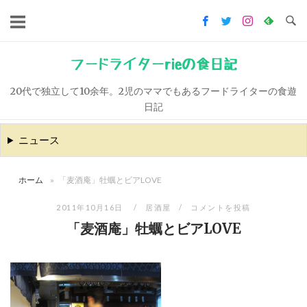
コ
ン
テ
ン
フードライターrieの食日記
ツ
20代で独立して10余年。2児のママでもあるフードライターの食遊
へ
日記
ス
キ
ニュース
ッ
プ
ホーム
»
「麦酒庵」牡蠣とビアLOVE
2011年10月16日
居酒屋
コメントを投稿
「麦酒庵」牡蠣とビアLOVE