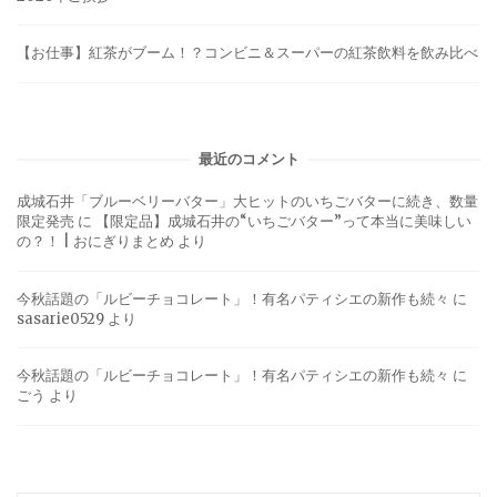
【お仕事】紅茶がブーム！？コンビニ＆スーパーの紅茶飲料を飲み比べ
最近のコメント
成城石井「ブルーベリーバター」大ヒットのいちごバターに続き、数量
限定発売
に
【限定品】成城石井の“いちごバター”って本当に美味しい
の？！ | おにぎりまとめ
より
今秋話題の「ルビーチョコレート」！有名パティシエの新作も続々
に
sasarie0529
より
今秋話題の「ルビーチョコレート」！有名パティシエの新作も続々
に
ごう
より