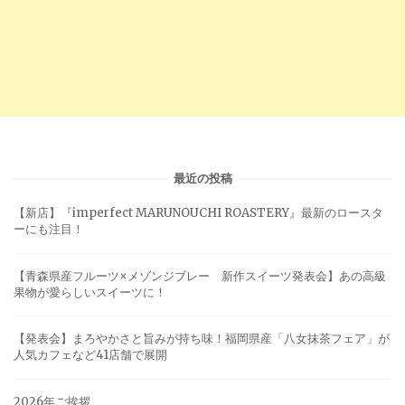
最近の投稿
【新店】『imperfect MARUNOUCHI ROASTERY』最新のロースタ
ーにも注目！
【青森県産フルーツ×メゾンジブレー 新作スイーツ発表会】あの高級
果物が愛らしいスイーツに！
【発表会】まろやかさと旨みが持ち味！福岡県産「八女抹茶フェア」が
人気カフェなど41店舗で展開
2026年ご挨拶