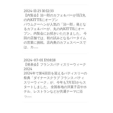
2024-11-25 10:12:33
【内覧会】治一郎のカフェ＆バーが11/2丸
の内KITTEにオープン
バウムクーヘンが人気の「治一郎」発とな
るカフェ＆バーが、丸の内KITTEにオー
プン。内覧会にお招きいただきました。 今
回の店舗では、初の試みとなるバータイム
の営業に挑戦。店内奥のカフェスペースで
は、カ......
2024-07-01 17:08:18
【発表会】フランスパティスリーウィーク
2024
2024年で第4回目を迎えるパティスリーの
祭典「ダイナースクラブ フランス パティ
スリーウィーク」が、今年も7月1日からス
タートしました。 全国各地の洋菓子店やホ
テル、レストランなどが共通テーマに沿
っ......