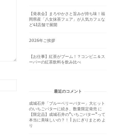
【発表会】まろやかさと旨みが持ち味！福
岡県産「八女抹茶フェア」が人気カフェな
ど41店舗で展開
2026年ご挨拶
【お仕事】紅茶がブーム！？コンビニ＆ス
ーパーの紅茶飲料を飲み比べ
最近のコメント
成城石井「ブルーベリーバター」大ヒット
のいちごバターに続き、数量限定発売
に
【限定品】成城石井の“いちごバター”って
本当に美味しいの？！ | おにぎりまとめ
よ
り