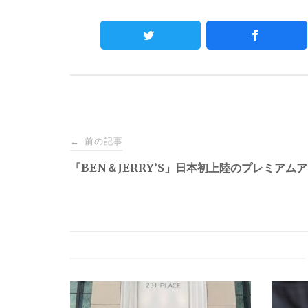
Post
前の記事
←
navigation
「BEN＆JERRY’S」日本初上陸のプレミアム