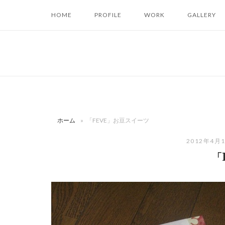
コ
HOME
PROFILE
WORK
GALLERY
ン
テ
ン
ツ
へ
ス
キ
ッ
ホーム
»
「FEVE」お豆スイーツ
プ
2012年4月
「