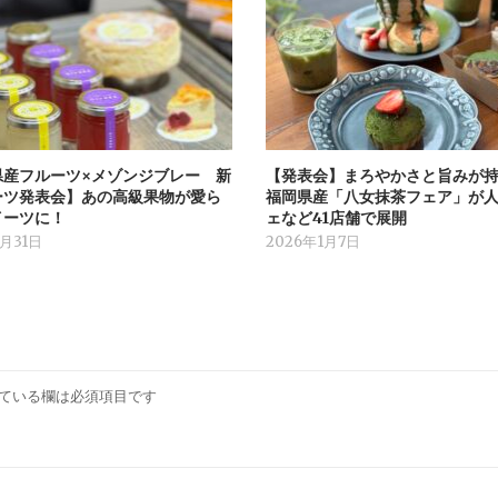
県産フルーツ×メゾンジブレー 新
【発表会】まろやかさと旨みが
ーツ発表会】あの高級果物が愛ら
福岡県産「八女抹茶フェア」が
イーツに！
ェなど41店舗で展開
1月31日
2026年1月7日
ている欄は必須項目です