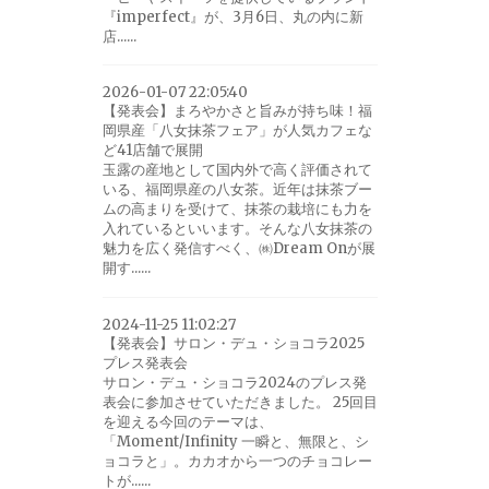
『imperfect』が、3月6日、丸の内に新
店......
2026-01-07 22:05:40
【発表会】まろやかさと旨みが持ち味！福
岡県産「八女抹茶フェア」が人気カフェな
ど41店舗で展開
玉露の産地として国内外で高く評価されて
いる、福岡県産の八女茶。近年は抹茶ブー
ムの高まりを受けて、抹茶の栽培にも力を
入れているといいます。そんな八女抹茶の
魅力を広く発信すべく、㈱Dream Onが展
開す......
2024-11-25 11:02:27
【発表会】サロン・デュ・ショコラ2025
プレス発表会
サロン・デュ・ショコラ2024のプレス発
表会に参加させていただきました。 25回目
を迎える今回のテーマは、
「Moment/Infinity 一瞬と、無限と、シ
ョコラと」。カカオから一つのチョコレー
トが......