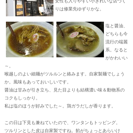
女性も入りやすい小ぎれいな店づく
りは修業先ゆずりかな。
塩と醤油、
どちらも今
流行の端麗
系。なると
がかわいい
～。
喉越しのよい細麺がツルルンと絡みます。自家製麺でしょう
か。風味もあっておいしいです。
醤油は甘みが引き立ち、見た目よりも結構濃い味＆動物系の
コクもしっかり。
私は塩のほうが好みでした～。鶏ガラだしが香ります。
この日は下見も兼ねていたので、ワンタンもトッピング。
ツルリンとした皮は自家製ですね。餡がちょっとあらいけ