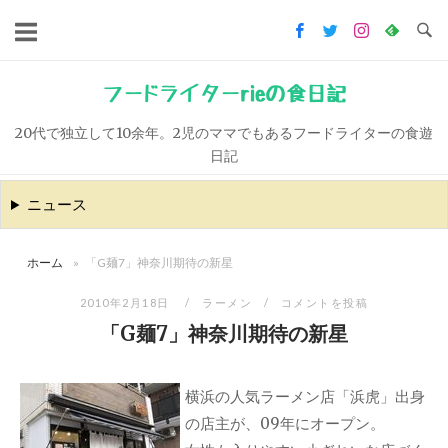
コ
ン
テ
ン
フードライターrieの食日記
ツ
20代で独立して10余年。2児のママでもあるフードライターの食遊
へ
日記
ス
キ
ニュース
ッ
プ
ホーム
»
「G麺7」神奈川期待の新星
2010年2月18日
ラーメン
コメントを投稿
「G麺7」神奈川期待の新星
横浜の人気ラーメン店「浜虎」出身
の店主が、09年にオープン。