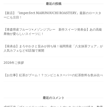
最近の投稿
【新店】『imperfect MARUNOUCHI ROASTERY』最新のロースタ
ーにも注目！
【青森県産フルーツ×メゾンジブレー 新作スイーツ発表会】あの高級
果物が愛らしいスイーツに！
【発表会】まろやかさと旨みが持ち味！福岡県産「八女抹茶フェア」が
人気カフェなど41店舗で展開
2026年ご挨拶
【お仕事】紅茶がブーム！？コンビニ＆スーパーの紅茶飲料を飲み比べ
最近のコメント