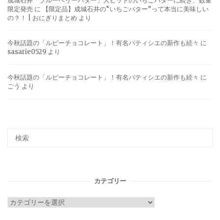
成城石井「ブルーベリーバター」大ヒットのいちごバターに続き、数量
限定発売
に
【限定品】成城石井の“いちごバター”って本当に美味しい
の？！ | おにぎりまとめ
より
今秋話題の「ルビーチョコレート」！有名パティシエの新作も続々
に
sasarie0529
より
今秋話題の「ルビーチョコレート」！有名パティシエの新作も続々
に
ごう
より
カテゴリー
カ
テ