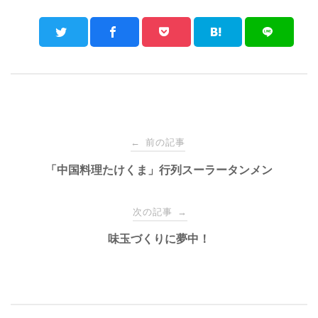
Post
前の記事
←
navigation
「中国料理たけくま」行列スーラータンメン
次の記事
→
味玉づくりに夢中！