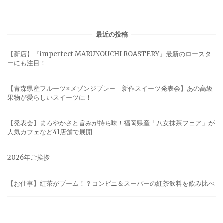
最近の投稿
【新店】『imperfect MARUNOUCHI ROASTERY』最新のロースタ
ーにも注目！
【青森県産フルーツ×メゾンジブレー 新作スイーツ発表会】あの高級
果物が愛らしいスイーツに！
【発表会】まろやかさと旨みが持ち味！福岡県産「八女抹茶フェア」が
人気カフェなど41店舗で展開
2026年ご挨拶
【お仕事】紅茶がブーム！？コンビニ＆スーパーの紅茶飲料を飲み比べ