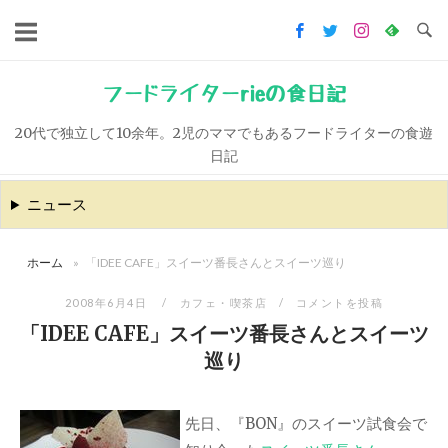
コ
ン
テ
ン
フードライターrieの食日記
ツ
20代で独立して10余年。2児のママでもあるフードライターの食遊
へ
日記
ス
キ
ニュース
ッ
プ
ホーム
»
「IDEE CAFE」スイーツ番長さんとスイーツ巡り
2008年6月4日
カフェ・喫茶店
コメントを投稿
「IDEE CAFE」スイーツ番長さんとスイーツ
巡り
先日、『BON』のスイーツ試食会で