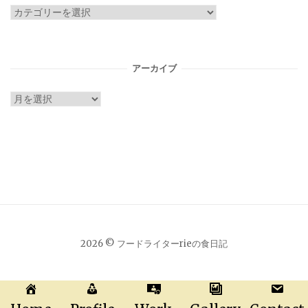
カ
テ
ゴ
リ
アーカイブ
ー
ア
ー
カ
イ
ブ
2026 © フードライターrieの食日記