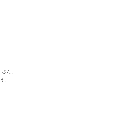
」さん。
う。