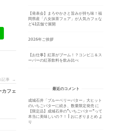
【発表会】まろやかさと旨みが持ち味！福
岡県産「八女抹茶フェア」が人気カフェな
ど41店舗で展開
2026年ご挨拶
【お仕事】紅茶がブーム！？コンビニ＆ス
ーパーの紅茶飲料を飲み比べ
の記事
→
最近のコメント
ーカフェ
成城石井「ブルーベリーバター」大ヒット
のいちごバターに続き、数量限定発売
に
【限定品】成城石井の“いちごバター”って
本当に美味しいの？！ | おにぎりまとめ
よ
り