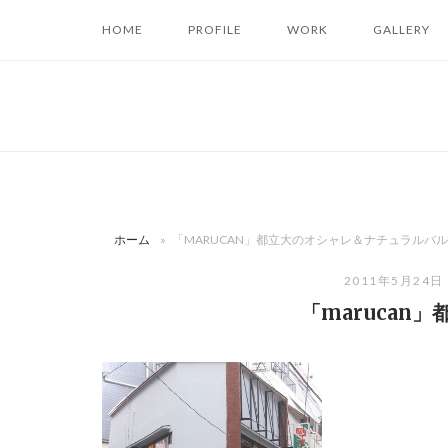
コ
HOME
PROFILE
WORK
GALLERY
ン
テ
ン
ツ
へ
ス
キ
ッ
ホーム
»
「MARUCAN」都立大のオシャレ＆ナチュラルバル
プ
2011年5月24日
「marucan