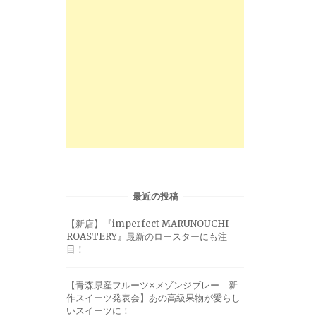
最近の投稿
【新店】『imperfect MARUNOUCHI
ROASTERY』最新のロースターにも注
目！
【青森県産フルーツ×メゾンジブレー 新
作スイーツ発表会】あの高級果物が愛らし
いスイーツに！