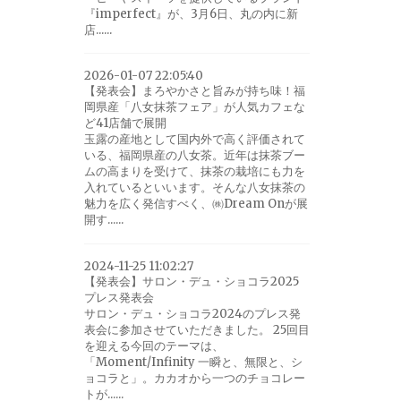
『imperfect』が、3月6日、丸の内に新
店......
2026-01-07 22:05:40
【発表会】まろやかさと旨みが持ち味！福
岡県産「八女抹茶フェア」が人気カフェな
ど41店舗で展開
玉露の産地として国内外で高く評価されて
いる、福岡県産の八女茶。近年は抹茶ブー
ムの高まりを受けて、抹茶の栽培にも力を
入れているといいます。そんな八女抹茶の
魅力を広く発信すべく、㈱Dream Onが展
開す......
2024-11-25 11:02:27
【発表会】サロン・デュ・ショコラ2025
プレス発表会
サロン・デュ・ショコラ2024のプレス発
表会に参加させていただきました。 25回目
を迎える今回のテーマは、
「Moment/Infinity 一瞬と、無限と、シ
ョコラと」。カカオから一つのチョコレー
トが......