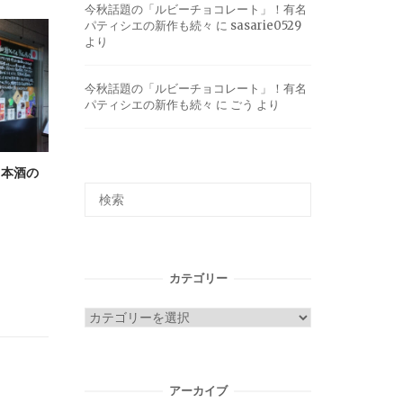
今秋話題の「ルビーチョコレート」！有名
パティシエの新作も続々
に
sasarie0529
より
今秋話題の「ルビーチョコレート」！有名
パティシエの新作も続々
に
ごう
より
日本酒の
カテゴリー
カ
テ
ゴ
リ
アーカイブ