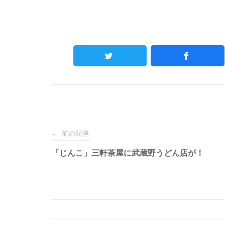
Post
前の記事
←
navigation
「じんこ」三軒茶屋に武蔵野うどん店が！