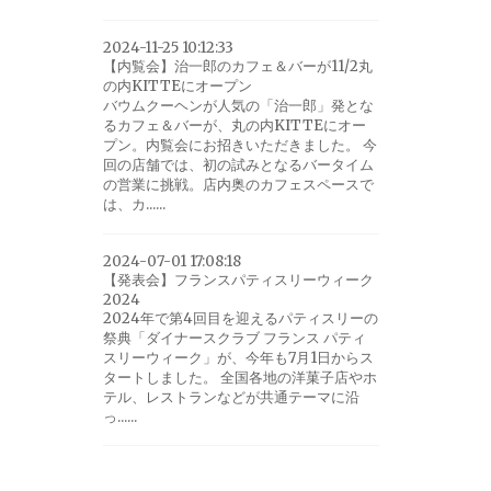
2024-11-25 10:12:33
【内覧会】治一郎のカフェ＆バーが11/2丸
の内KITTEにオープン
バウムクーヘンが人気の「治一郎」発とな
るカフェ＆バーが、丸の内KITTEにオー
プン。内覧会にお招きいただきました。 今
回の店舗では、初の試みとなるバータイム
の営業に挑戦。店内奥のカフェスペースで
は、カ......
2024-07-01 17:08:18
【発表会】フランスパティスリーウィーク
2024
2024年で第4回目を迎えるパティスリーの
祭典「ダイナースクラブ フランス パティ
スリーウィーク」が、今年も7月1日からス
タートしました。 全国各地の洋菓子店やホ
テル、レストランなどが共通テーマに沿
っ......