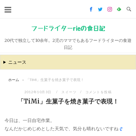
コ
ン
テ
ン
フードライターrieの食日記
ツ
20代で独立して10余年。2児のママでもあるフードライターの食遊
へ
日記
ス
キ
ニュース
ッ
プ
ホーム
»
「TIMI」生菓子を焼き菓子で表現！
2012年10月3日
スイーツ
コメントを投稿
「TiMi」生菓子を焼き菓子で表現！
今日は、一日自宅作業。
なんだかじめじめとした天気で、気分も晴れないですね