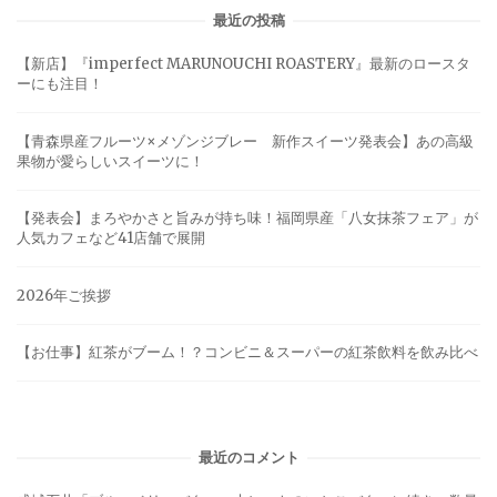
最近の投稿
【新店】『imperfect MARUNOUCHI ROASTERY』最新のロースタ
ーにも注目！
【青森県産フルーツ×メゾンジブレー 新作スイーツ発表会】あの高級
果物が愛らしいスイーツに！
【発表会】まろやかさと旨みが持ち味！福岡県産「八女抹茶フェア」が
人気カフェなど41店舗で展開
2026年ご挨拶
【お仕事】紅茶がブーム！？コンビニ＆スーパーの紅茶飲料を飲み比べ
最近のコメント