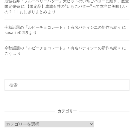
成城石井「ブルーベリーバター」大ヒットのいちごバターに続き、数量
限定発売
に
【限定品】成城石井の“いちごバター”って本当に美味しい
の？！ | おにぎりまとめ
より
今秋話題の「ルビーチョコレート」！有名パティシエの新作も続々
に
sasarie0529
より
今秋話題の「ルビーチョコレート」！有名パティシエの新作も続々
に
ごう
より
カテゴリー
カ
テ