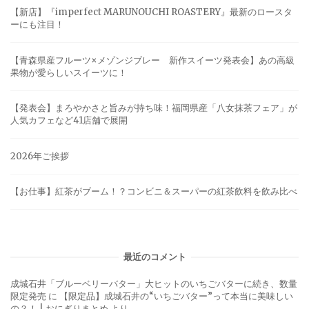
【新店】『imperfect MARUNOUCHI ROASTERY』最新のロースタ
ーにも注目！
【青森県産フルーツ×メゾンジブレー 新作スイーツ発表会】あの高級
果物が愛らしいスイーツに！
【発表会】まろやかさと旨みが持ち味！福岡県産「八女抹茶フェア」が
人気カフェなど41店舗で展開
2026年ご挨拶
【お仕事】紅茶がブーム！？コンビニ＆スーパーの紅茶飲料を飲み比べ
最近のコメント
成城石井「ブルーベリーバター」大ヒットのいちごバターに続き、数量
限定発売
に
【限定品】成城石井の“いちごバター”って本当に美味しい
の？！ | おにぎりまとめ
より