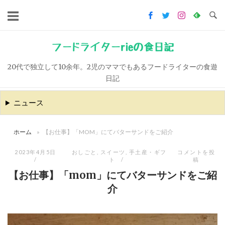
コ
ン
テ
ン
フードライターrieの食日記
ツ
20代で独立して10余年。2児のママでもあるフードライターの食遊
へ
日記
ス
キ
ニュース
ッ
プ
ホーム
»
【お仕事】「MOM」にてバターサンドをご紹介
2023年4月5日
おしごと
,
スイーツ
,
手土産・ギフ
コメントを投
ト
稿
【お仕事】「mom」にてバターサンドをご紹
介