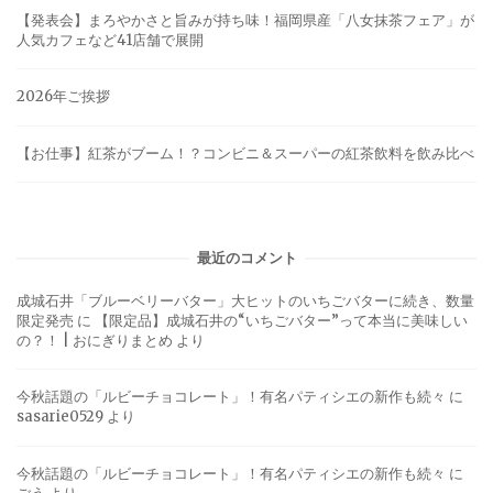
【発表会】まろやかさと旨みが持ち味！福岡県産「八女抹茶フェア」が
人気カフェなど41店舗で展開
2026年ご挨拶
【お仕事】紅茶がブーム！？コンビニ＆スーパーの紅茶飲料を飲み比べ
最近のコメント
成城石井「ブルーベリーバター」大ヒットのいちごバターに続き、数量
限定発売
に
【限定品】成城石井の“いちごバター”って本当に美味しい
の？！ | おにぎりまとめ
より
今秋話題の「ルビーチョコレート」！有名パティシエの新作も続々
に
sasarie0529
より
今秋話題の「ルビーチョコレート」！有名パティシエの新作も続々
に