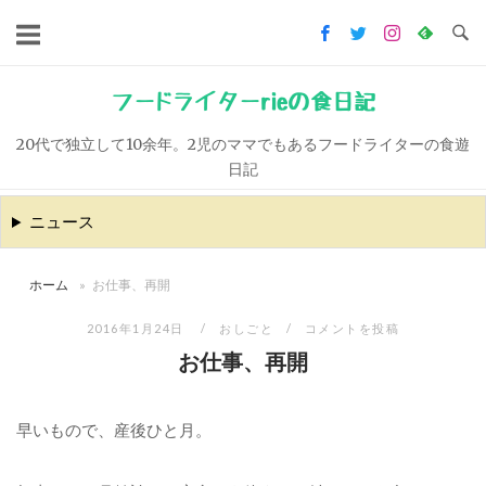
コ
ン
テ
ン
フードライターrieの食日記
ツ
20代で独立して10余年。2児のママでもあるフードライターの食遊
へ
日記
ス
キ
ニュース
ッ
プ
ホーム
»
お仕事、再開
2016年1月24日
おしごと
コメントを投稿
お仕事、再開
早いもので、産後ひと月。