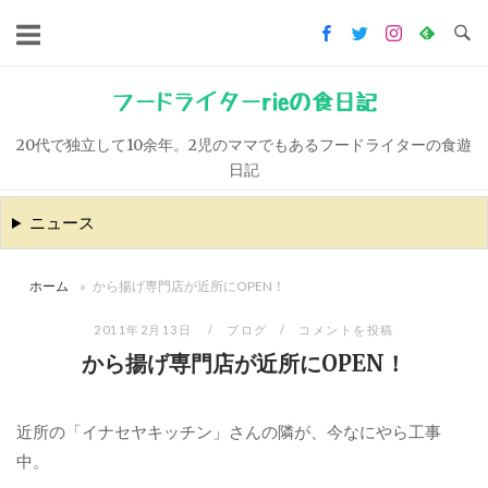
コ
ン
テ
ン
フードライターrieの食日記
ツ
20代で独立して10余年。2児のママでもあるフードライターの食遊
へ
日記
ス
キ
ニュース
ッ
プ
ホーム
»
から揚げ専門店が近所にOPEN！
2011年2月13日
ブログ
コメントを投稿
から揚げ専門店が近所にOPEN！
近所の「イナセヤキッチン」さんの隣が、今なにやら工事
中。