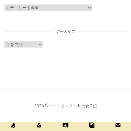
カ
テ
ゴ
リ
アーカイブ
ー
ア
ー
カ
イ
ブ
2026 © フードライターrieの食日記