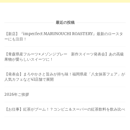
最近の投稿
【新店】『imperfect MARUNOUCHI ROASTERY』最新のロースタ
ーにも注目！
【青森県産フルーツ×メゾンジブレー 新作スイーツ発表会】あの高級
果物が愛らしいスイーツに！
【発表会】まろやかさと旨みが持ち味！福岡県産「八女抹茶フェア」が
人気カフェなど41店舗で展開
2026年ご挨拶
【お仕事】紅茶がブーム！？コンビニ＆スーパーの紅茶飲料を飲み比べ