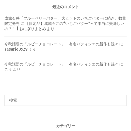
最近のコメント
成城石井「ブルーベリーバター」大ヒットのいちごバターに続き、数量
限定発売
に
【限定品】成城石井の“いちごバター”って本当に美味しい
の？！ | おにぎりまとめ
より
今秋話題の「ルビーチョコレート」！有名パティシエの新作も続々
に
sasarie0529
より
今秋話題の「ルビーチョコレート」！有名パティシエの新作も続々
に
ごう
より
カテゴリー