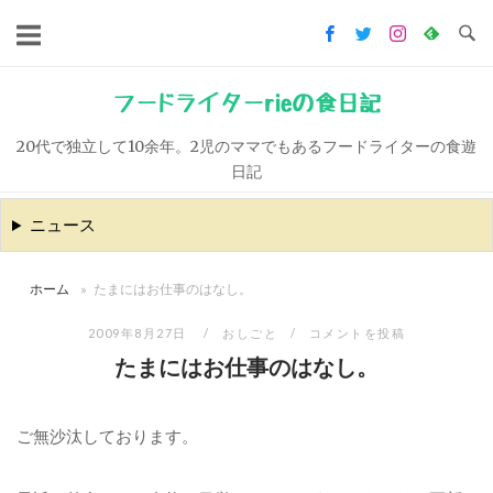
コ
ン
テ
ン
フードライターrieの食日記
ツ
20代で独立して10余年。2児のママでもあるフードライターの食遊
へ
日記
ス
キ
ニュース
ッ
プ
ホーム
»
たまにはお仕事のはなし。
2009年8月27日
おしごと
コメントを投稿
たまにはお仕事のはなし。
ご無沙汰しております。