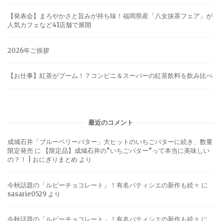
【発表会】まろやかさと旨みが持ち味！福岡県産「八女抹茶フェア」が
人気カフェなど41店舗で展開
2026年ご挨拶
【お仕事】紅茶がブーム！？コンビニ＆スーパーの紅茶飲料を飲み比べ
最近のコメント
成城石井「ブルーベリーバター」大ヒットのいちごバターに続き、数量
限定発売
に
【限定品】成城石井の“いちごバター”って本当に美味しい
の？！ | おにぎりまとめ
より
今秋話題の「ルビーチョコレート」！有名パティシエの新作も続々
に
sasarie0529
より
今秋話題の「ルビーチョコレート」！有名パティシエの新作も続々
に