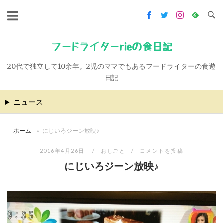
コ
ン
テ
ン
フードライターrieの食日記
ツ
20代で独立して10余年。2児のママでもあるフードライターの食遊
へ
日記
ス
キ
ニュース
ッ
プ
ホーム
»
にじいろジーン放映♪
2016年4月26日
おしごと
コメントを投稿
にじいろジーン放映♪