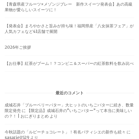
【青森県産フルーツ×メゾンジブレー 新作スイーツ発表会】あの高級
果物が愛らしいスイーツに！
【発表会】まろやかさと旨みが持ち味！福岡県産「八女抹茶フェア」が
人気カフェなど41店舗で展開
2026年ご挨拶
【お仕事】紅茶がブーム！？コンビニ＆スーパーの紅茶飲料を飲み比べ
最近のコメント
成城石井「ブルーベリーバター」大ヒットのいちごバターに続き、数量
限定発売
に
【限定品】成城石井の“いちごバター”って本当に美味しい
の？！ | おにぎりまとめ
より
今秋話題の「ルビーチョコレート」！有名パティシエの新作も続々
に
sasarie0529
より