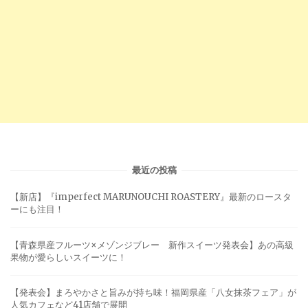
最近の投稿
【新店】『imperfect MARUNOUCHI ROASTERY』最新のロースタ
ーにも注目！
【青森県産フルーツ×メゾンジブレー 新作スイーツ発表会】あの高級
果物が愛らしいスイーツに！
【発表会】まろやかさと旨みが持ち味！福岡県産「八女抹茶フェア」が
人気カフェなど41店舗で展開