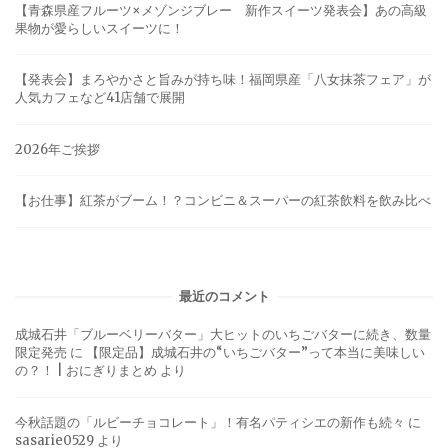
【青森県産フルーツ×メゾンジブレー 新作スイーツ発表会】あの高級
果物が愛らしいスイーツに！
【発表会】まろやかさと旨みが持ち味！福岡県産「八女抹茶フェア」が
人気カフェなど41店舗で展開
2026年ご挨拶
【お仕事】紅茶がブーム！？コンビニ＆スーパーの紅茶飲料を飲み比べ
最近のコメント
成城石井「ブルーベリーバター」大ヒットのいちごバターに続き、数量
限定発売
に
【限定品】成城石井の“いちごバター”って本当に美味しい
の？！ | おにぎりまとめ
より
今秋話題の「ルビーチョコレート」！有名パティシエの新作も続々
に
sasarie0529
より