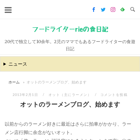
コ
ン
テ
ン
フードライターrieの食日記
ツ
20代で独立して10余年。2児のママでもあるフードライターの食遊
へ
日記
ス
キ
ニュース
ッ
プ
ホーム
»
オットのラーメンブログ、始めます
2013年2月1日
オット（主にラーメン）
コメントを投稿
オットのラーメンブログ、始めます
以前からのラーメン好きに最近はさらに拍車がかかり、ラー
メン店行脚に余念がないオット。