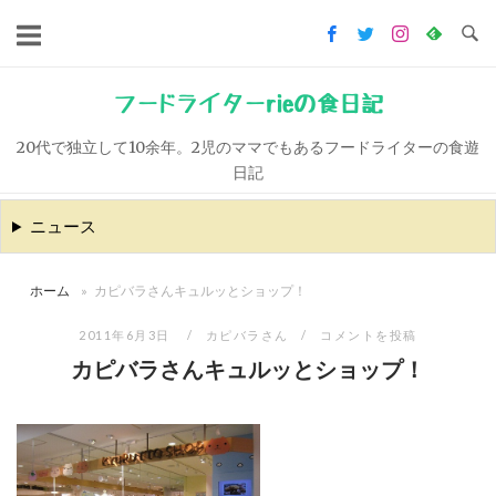
コ
ン
テ
ン
フードライターrieの食日記
ツ
20代で独立して10余年。2児のママでもあるフードライターの食遊
へ
日記
ス
キ
ニュース
ッ
プ
ホーム
»
カピバラさんキュルッとショップ！
2011年6月3日
カピバラさん
コメントを投稿
カピバラさんキュルッとショップ！