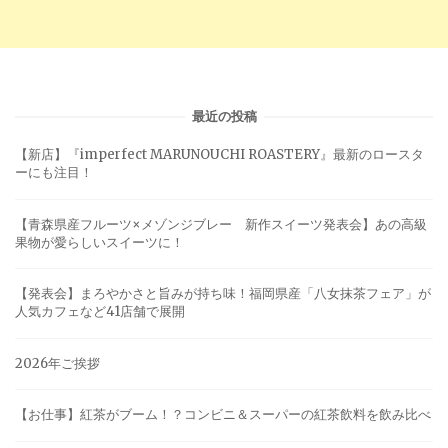
最近の投稿
【新店】『imperfect MARUNOUCHI ROASTERY』最新のロースタ
ーにも注目！
【青森県産フルーツ×メゾンジブレー 新作スイーツ発表会】あの高級
果物が愛らしいスイーツに！
【発表会】まろやかさと旨みが持ち味！福岡県産「八女抹茶フェア」が
人気カフェなど41店舗で展開
2026年ご挨拶
【お仕事】紅茶がブーム！？コンビニ＆スーパーの紅茶飲料を飲み比べ