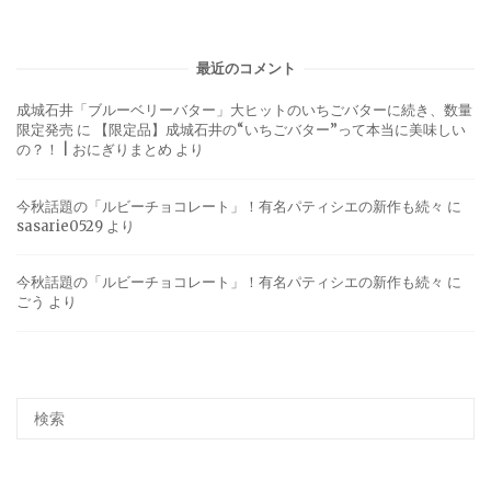
最近のコメント
成城石井「ブルーベリーバター」大ヒットのいちごバターに続き、数量
限定発売
に
【限定品】成城石井の“いちごバター”って本当に美味しい
の？！ | おにぎりまとめ
より
今秋話題の「ルビーチョコレート」！有名パティシエの新作も続々
に
sasarie0529
より
今秋話題の「ルビーチョコレート」！有名パティシエの新作も続々
に
ごう
より