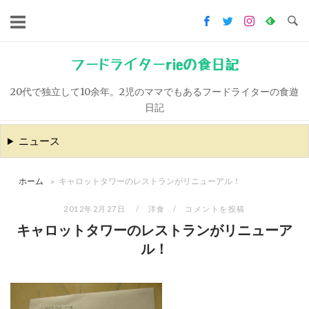
コ
ン
テ
ン
フードライターrieの食日記
ツ
20代で独立して10余年。2児のママでもあるフードライターの食遊
へ
日記
ス
キ
ニュース
ッ
プ
ホーム
»
キャロットタワーのレストランがリニューアル！
2012年2月27日
洋食
コメントを投稿
キャロットタワーのレストランがリニューア
ル！