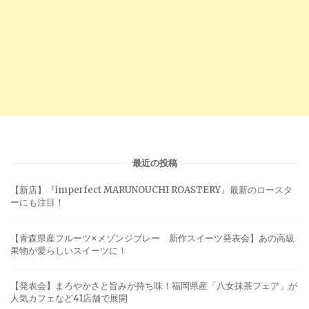
最近の投稿
【新店】『imperfect MARUNOUCHI ROASTERY』最新のロースタ
ーにも注目！
【青森県産フルーツ×メゾンジブレー 新作スイーツ発表会】あの高級
果物が愛らしいスイーツに！
【発表会】まろやかさと旨みが持ち味！福岡県産「八女抹茶フェア」が
人気カフェなど41店舗で展開