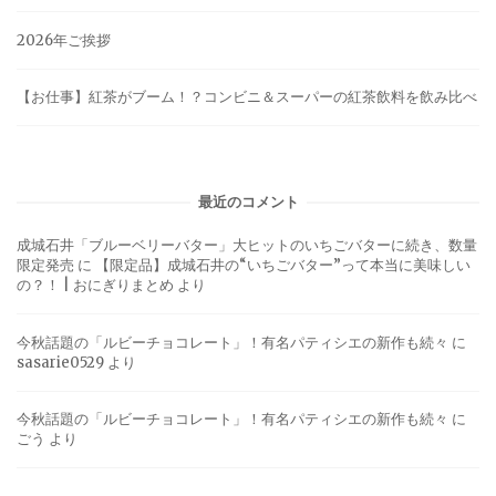
2026年ご挨拶
【お仕事】紅茶がブーム！？コンビニ＆スーパーの紅茶飲料を飲み比べ
最近のコメント
成城石井「ブルーベリーバター」大ヒットのいちごバターに続き、数量
限定発売
に
【限定品】成城石井の“いちごバター”って本当に美味しい
の？！ | おにぎりまとめ
より
今秋話題の「ルビーチョコレート」！有名パティシエの新作も続々
に
sasarie0529
より
今秋話題の「ルビーチョコレート」！有名パティシエの新作も続々
に
ごう
より