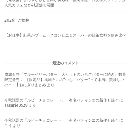
人気カフェなど41店舗で展開
2026年ご挨拶
【お仕事】紅茶がブーム！？コンビニ＆スーパーの紅茶飲料を飲み比べ
最近のコメント
成城石井「ブルーベリーバター」大ヒットのいちごバターに続き、数量
限定発売
に
【限定品】成城石井の“いちごバター”って本当に美味しい
の？！ | おにぎりまとめ
より
今秋話題の「ルビーチョコレート」！有名パティシエの新作も続々
に
sasarie0529
より
今秋話題の「ルビーチョコレート」！有名パティシエの新作も続々
に
ごう
より