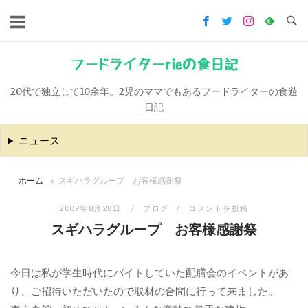
コ
ン
テ
ン
フードライターrieの食日記
ツ
20代で独立して10余年。2児のママでもあるフードライターの食遊
へ
日記
ス
キ
ニュース
ッ
プ
ホーム
»
スギハラグループ お客様感謝祭
2009年8月28日
ブログ
コメントを投稿
スギハラグループ お客様感謝祭
今日は私が学生時代にバイトしていた配膳会のイベントがあ
り、ご招待いただいたので取材の合間に行って来ました。