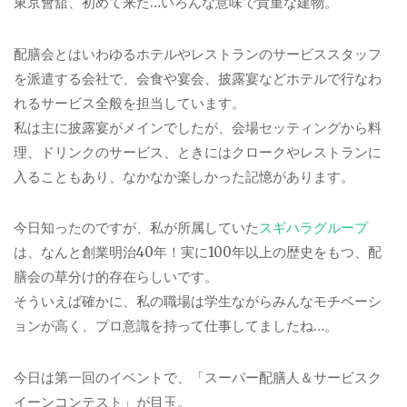
東京會舘、初めて来た…いろんな意味で貴重な建物。
配膳会とはいわゆるホテルやレストランのサービススタッフ
を派遣する会社で、会食や宴会、披露宴などホテルで行なわ
れるサービス全般を担当しています。
私は主に披露宴がメインでしたが、会場セッティングから料
理、ドリンクのサービス、ときにはクロークやレストランに
入ることもあり、なかなか楽しかった記憶があります。
今日知ったのですが、私が所属していた
スギハラグループ
は、なんと創業明治40年！実に100年以上の歴史をもつ、配
膳会の草分け的存在らしいです。
そういえば確かに、私の職場は学生ながらみんなモチベーシ
ョンが高く、プロ意識を持って仕事してましたね…。
今日は第一回のイベントで、「スーパー配膳人＆サービスク
イーンコンテスト」が目玉。