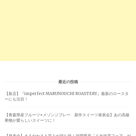
最近の投稿
【新店】『imperfect MARUNOUCHI ROASTERY』最新のロースタ
ーにも注目！
【青森県産フルーツ×メゾンジブレー 新作スイーツ発表会】あの高級
果物が愛らしいスイーツに！
【発表会】まろやかさと旨みが持ち味！福岡県産「八女抹茶フェア」が