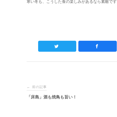
寒い冬も、こうした食の楽しみがあるなら素敵です
Post
前の記事
←
navigation
「床島」酒も焼鳥も旨い！