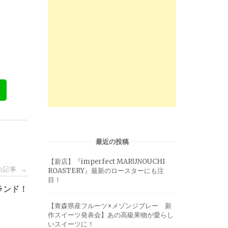
最近の投稿
【新店】『imperfect MARUNOUCHI
の記事
→
ROASTERY』最新のロースターにも注
目！
ランド！
【青森県産フルーツ×メゾンジブレー 新
作スイーツ発表会】あの高級果物が愛らし
いスイーツに！