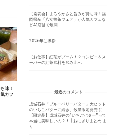
【発表会】まろやかさと旨みが持ち味！福
岡県産「八女抹茶フェア」が人気カフェな
ど41店舗で展開
2026年ご挨拶
【お仕事】紅茶がブーム！？コンビニ＆ス
ーパーの紅茶飲料を飲み比べ
持ち味！
最近のコメント
人気カフ
成城石井「ブルーベリーバター」大ヒット
のいちごバターに続き、数量限定発売
に
【限定品】成城石井の“いちごバター”って
本当に美味しいの？！ | おにぎりまとめ
よ
り