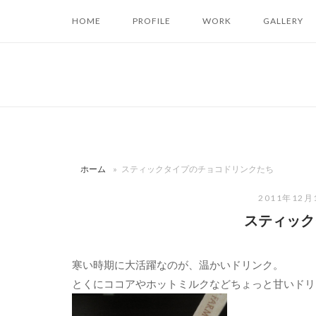
コ
HOME
PROFILE
WORK
GALLERY
ン
テ
ン
ツ
へ
ス
キ
ッ
ホーム
»
スティックタイプのチョコドリンクたち
プ
2011年12月
スティック
寒い時期に大活躍なのが、温かいドリンク。
とくにココアやホットミルクなどちょっと甘いドリ