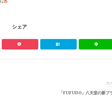
ね
シェア
次
「FUFUDO」八天堂の新ブ