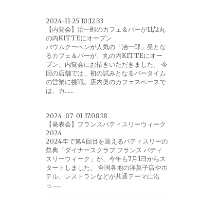
2024-11-25 10:12:33
【内覧会】治一郎のカフェ＆バーが11/2丸
の内KITTEにオープン
バウムクーヘンが人気の「治一郎」発とな
るカフェ＆バーが、丸の内KITTEにオー
プン。内覧会にお招きいただきました。 今
回の店舗では、初の試みとなるバータイム
の営業に挑戦。店内奥のカフェスペースで
は、カ......
2024-07-01 17:08:18
【発表会】フランスパティスリーウィーク
2024
2024年で第4回目を迎えるパティスリーの
祭典「ダイナースクラブ フランス パティ
スリーウィーク」が、今年も7月1日からス
タートしました。 全国各地の洋菓子店やホ
テル、レストランなどが共通テーマに沿
っ......