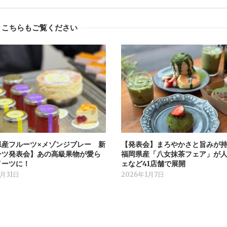
こちらもご覧ください
県産フルーツ×メゾンジブレー 新
【発表会】まろやかさと旨みが
ーツ発表会】あの高級果物が愛ら
福岡県産「八女抹茶フェア」が
イーツに！
ェなど41店舗で展開
1月31日
2026年1月7日