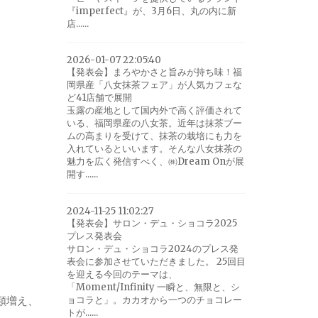
『imperfect』が、3月6日、丸の内に新
店......
2026-01-07 22:05:40
【発表会】まろやかさと旨みが持ち味！福
岡県産「八女抹茶フェア」が人気カフェな
ど41店舗で展開
玉露の産地として国内外で高く評価されて
いる、福岡県産の八女茶。近年は抹茶ブー
ムの高まりを受けて、抹茶の栽培にも力を
入れているといいます。そんな八女抹茶の
魅力を広く発信すべく、㈱Dream Onが展
開す......
2024-11-25 11:02:27
【発表会】サロン・デュ・ショコラ2025
プレス発表会
サロン・デュ・ショコラ2024のプレス発
表会に参加させていただきました。 25回目
を迎える今回のテーマは、
「Moment/Infinity 一瞬と、無限と、シ
類増え、
ョコラと」。カカオから一つのチョコレー
トが......