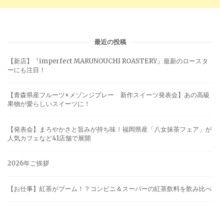
最近の投稿
【新店】『imperfect MARUNOUCHI ROASTERY』最新のロースタ
ーにも注目！
【青森県産フルーツ×メゾンジブレー 新作スイーツ発表会】あの高級
果物が愛らしいスイーツに！
【発表会】まろやかさと旨みが持ち味！福岡県産「八女抹茶フェア」が
人気カフェなど41店舗で展開
2026年ご挨拶
【お仕事】紅茶がブーム！？コンビニ＆スーパーの紅茶飲料を飲み比べ