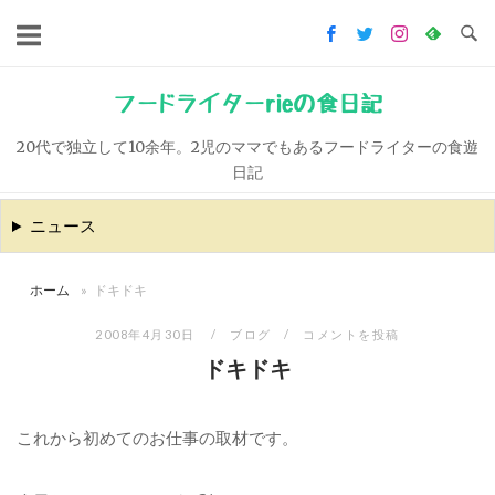
コ
ン
テ
ン
フードライターrieの食日記
ツ
20代で独立して10余年。2児のママでもあるフードライターの食遊
へ
日記
ス
キ
ニュース
ッ
プ
ホーム
»
ドキドキ
2008年4月30日
ブログ
コメントを投稿
ドキドキ
これから初めてのお仕事の取材です。