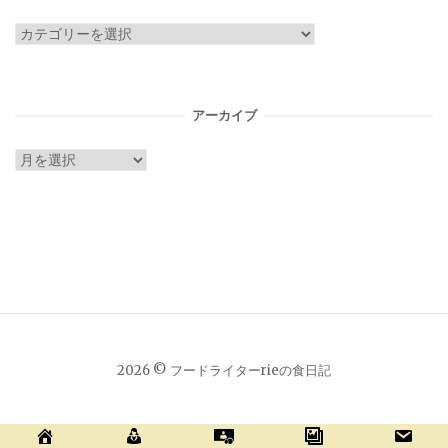
カ
テ
ゴ
リ
アーカイブ
ー
ア
ー
カ
イ
ブ
2026 © フードライターrieの食日記