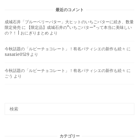
最近のコメント
成城石井「ブルーベリーバター」大ヒットのいちごバターに続き、数量
限定発売
に
【限定品】成城石井の“いちごバター”って本当に美味しい
の？！ | おにぎりまとめ
より
今秋話題の「ルビーチョコレート」！有名パティシエの新作も続々
に
sasarie0529
より
今秋話題の「ルビーチョコレート」！有名パティシエの新作も続々
に
ごう
より
カテゴリー