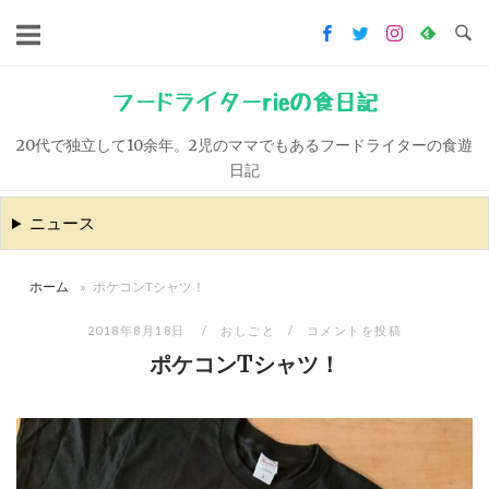
コ
ン
テ
ン
フードライターrieの食日記
ツ
20代で独立して10余年。2児のママでもあるフードライターの食遊
へ
日記
ス
キ
ニュース
ッ
プ
ホーム
»
ポケコンTシャツ！
2018年8月18日
おしごと
コメントを投稿
ポケコンTシャツ！