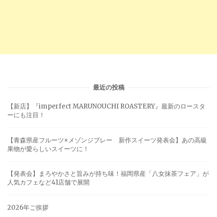
最近の投稿
【新店】『imperfect MARUNOUCHI ROASTERY』最新のロースタ
ーにも注目！
【青森県産フルーツ×メゾンジブレー 新作スイーツ発表会】あの高級
果物が愛らしいスイーツに！
【発表会】まろやかさと旨みが持ち味！福岡県産「八女抹茶フェア」が
人気カフェなど41店舗で展開
2026年ご挨拶