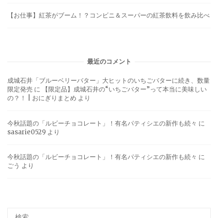
【お仕事】紅茶がブーム！？コンビニ＆スーパーの紅茶飲料を飲み比べ
最近のコメント
成城石井「ブルーベリーバター」大ヒットのいちごバターに続き、数量
限定発売
に
【限定品】成城石井の“いちごバター”って本当に美味しい
の？！ | おにぎりまとめ
より
今秋話題の「ルビーチョコレート」！有名パティシエの新作も続々
に
sasarie0529
より
今秋話題の「ルビーチョコレート」！有名パティシエの新作も続々
に
ごう
より