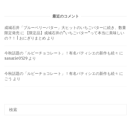
最近のコメント
成城石井「ブルーベリーバター」大ヒットのいちごバターに続き、数量
限定発売
に
【限定品】成城石井の“いちごバター”って本当に美味しい
の？！ | おにぎりまとめ
より
今秋話題の「ルビーチョコレート」！有名パティシエの新作も続々
に
sasarie0529
より
今秋話題の「ルビーチョコレート」！有名パティシエの新作も続々
に
ごう
より