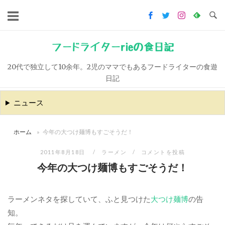
コ
ン
テ
ン
フードライターrieの食日記
ツ
20代で独立して10余年。2児のママでもあるフードライターの食遊
へ
日記
ス
キ
ニュース
ッ
プ
ホーム
»
今年の大つけ麺博もすごそうだ！
2011年8月18日
ラーメン
コメントを投稿
今年の大つけ麺博もすごそうだ！
ラーメンネタを探していて、ふと見つけた
大つけ麺博
の告
知。