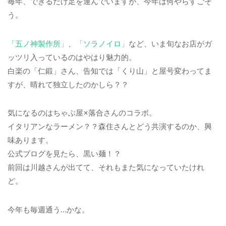
毎年、できるだけ足を運んでいますが、今年は何やらすごそ
う。
「五ノ神製作所」
、
「ソラノイロ」
など、いま旬なお店がガ
ッツリ入っているのはやはり魅力的。
白楽の「仁鍛」さん、告知では「くり山」と屋号変わってま
すが、晴れて独立したのかしら？？
気になるのはちゃぶ屋×落合さんのコラボ。
イタリアンなラーメン？？森住さんとどう共演するのか、興
味あります。
公式ブログを見たら、黒い麺！？
前回は川越さんが出てて、それもまた気になっていたけれ
ど。
今年も毎週通う…かな。