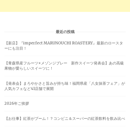
最近の投稿
【新店】『imperfect MARUNOUCHI ROASTERY』最新のロースタ
ーにも注目！
【青森県産フルーツ×メゾンジブレー 新作スイーツ発表会】あの高級
果物が愛らしいスイーツに！
【発表会】まろやかさと旨みが持ち味！福岡県産「八女抹茶フェア」が
人気カフェなど41店舗で展開
2026年ご挨拶
【お仕事】紅茶がブーム！？コンビニ＆スーパーの紅茶飲料を飲み比べ