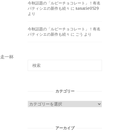
今秋話題の「ルビーチョコレート」！有名
パティシエの新作も続々
に
sasarie0529
より
今秋話題の「ルビーチョコレート」！有名
パティシエの新作も続々
に
ごう
より
馳走一杯
カテゴリー
カ
テ
ゴ
リ
アーカイブ