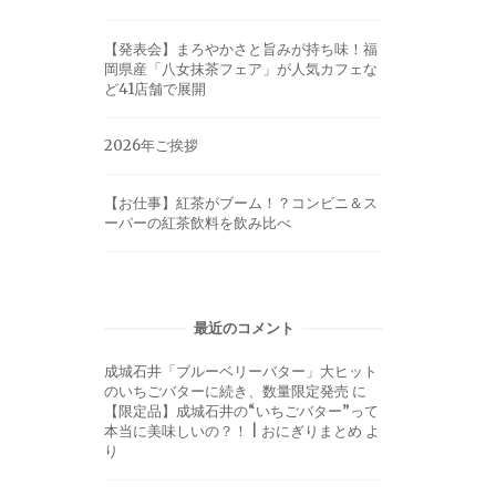
【発表会】まろやかさと旨みが持ち味！福
岡県産「八女抹茶フェア」が人気カフェな
ど41店舗で展開
2026年ご挨拶
【お仕事】紅茶がブーム！？コンビニ＆ス
ーパーの紅茶飲料を飲み比べ
最近のコメント
成城石井「ブルーベリーバター」大ヒット
のいちごバターに続き、数量限定発売
に
【限定品】成城石井の“いちごバター”って
本当に美味しいの？！ | おにぎりまとめ
よ
り