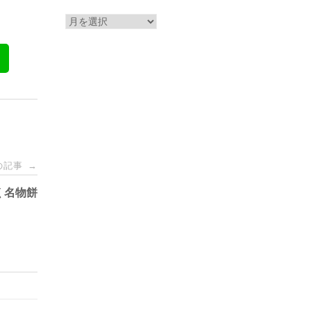
ー
ア
ー
カ
イ
ブ
の記事
→
く名物餅