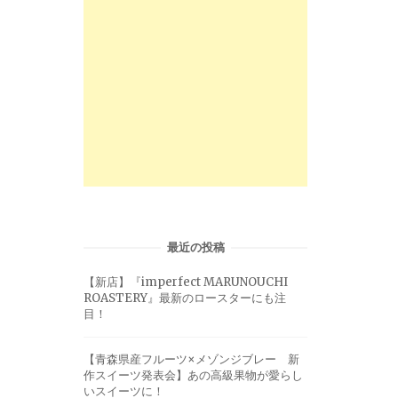
最近の投稿
【新店】『imperfect MARUNOUCHI
ROASTERY』最新のロースターにも注
目！
【青森県産フルーツ×メゾンジブレー 新
作スイーツ発表会】あの高級果物が愛らし
いスイーツに！