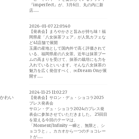
『imperfect』が、3月6日、丸の内に新
店......
2026-01-07 22:05:40
【発表会】まろやかさと旨みが持ち味！福
岡県産「八女抹茶フェア」が人気カフェな
ど41店舗で展開
玉露の産地として国内外で高く評価されて
いる、福岡県産の八女茶。近年は抹茶ブー
ムの高まりを受けて、抹茶の栽培にも力を
入れているといいます。そんな八女抹茶の
魅力を広く発信すべく、㈱Dream Onが展
開す......
2024-11-25 11:02:27
かわい
【発表会】サロン・デュ・ショコラ2025
プレス発表会
サロン・デュ・ショコラ2024のプレス発
表会に参加させていただきました。 25回目
を迎える今回のテーマは、
「Moment/Infinity 一瞬と、無限と、シ
ョコラと」。カカオから一つのチョコレー
トが......