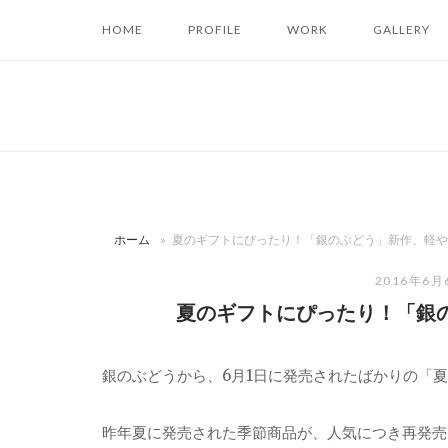
コ
HOME
PROFILE
WORK
GALLERY
ン
テ
ン
ツ
へ
ス
キ
ッ
ホーム
»
夏のギフトにぴったり！「銀のぶどう」新作、軽や
プ
2016年6
夏のギフトにぴったり！「銀
銀のぶどうから、6月1日に発売されたばかりの「
昨年夏に発売された季節商品が、人気につき再発売