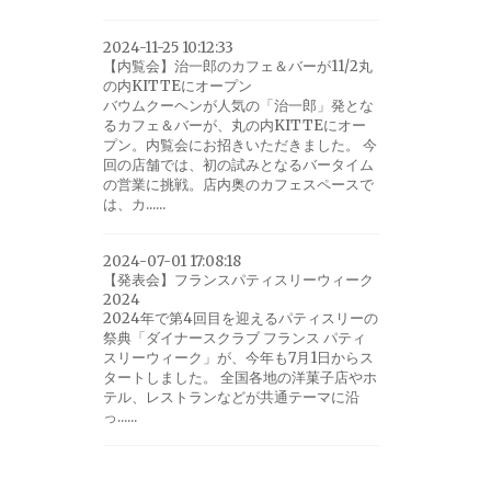
2024-11-25 10:12:33
【内覧会】治一郎のカフェ＆バーが11/2丸
の内KITTEにオープン
バウムクーヘンが人気の「治一郎」発とな
るカフェ＆バーが、丸の内KITTEにオー
プン。内覧会にお招きいただきました。 今
回の店舗では、初の試みとなるバータイム
の営業に挑戦。店内奥のカフェスペースで
は、カ......
2024-07-01 17:08:18
【発表会】フランスパティスリーウィーク
2024
2024年で第4回目を迎えるパティスリーの
祭典「ダイナースクラブ フランス パティ
スリーウィーク」が、今年も7月1日からス
タートしました。 全国各地の洋菓子店やホ
テル、レストランなどが共通テーマに沿
っ......