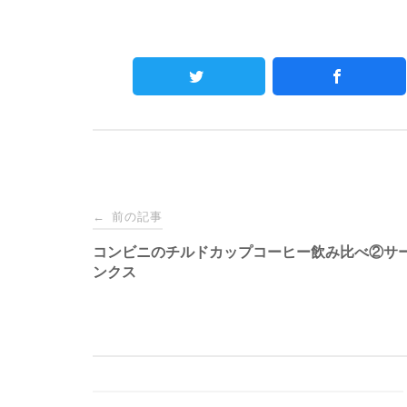
Post
前の記事
←
navigation
コンビニのチルドカップコーヒー飲み比べ②サ
ンクス