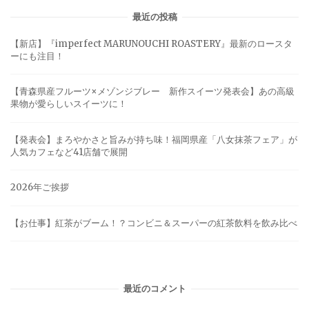
最近の投稿
【新店】『imperfect MARUNOUCHI ROASTERY』最新のロースタ
ーにも注目！
【青森県産フルーツ×メゾンジブレー 新作スイーツ発表会】あの高級
果物が愛らしいスイーツに！
【発表会】まろやかさと旨みが持ち味！福岡県産「八女抹茶フェア」が
人気カフェなど41店舗で展開
2026年ご挨拶
【お仕事】紅茶がブーム！？コンビニ＆スーパーの紅茶飲料を飲み比べ
最近のコメント