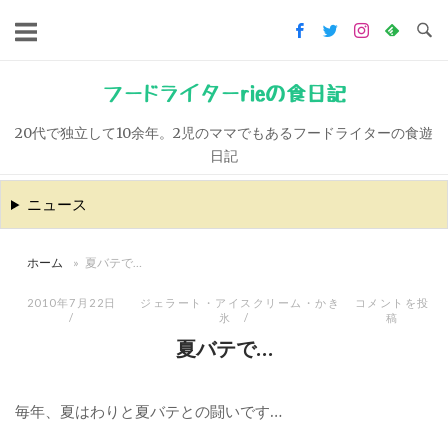
コ
ン
テ
ン
フードライターrieの食日記
ツ
20代で独立して10余年。2児のママでもあるフードライターの食遊
へ
日記
ス
キ
ニュース
ッ
プ
ホーム
»
夏バテで…
2010年7月22日
ジェラート・アイスクリーム・かき
コメントを投
氷
稿
夏バテで…
毎年、夏はわりと夏バテとの闘いです…