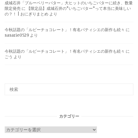
成城石井「ブルーベリーバター」大ヒットのいちごバターに続き、数量
限定発売
に
【限定品】成城石井の“いちごバター”って本当に美味しい
の？！ | おにぎりまとめ
より
今秋話題の「ルビーチョコレート」！有名パティシエの新作も続々
に
sasarie0529
より
今秋話題の「ルビーチョコレート」！有名パティシエの新作も続々
に
ごう
より
カテゴリー
カ
テ