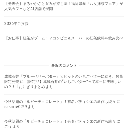
【発表会】まろやかさと旨みが持ち味！福岡県産「八女抹茶フェア」が
人気カフェなど41店舗で展開
2026年ご挨拶
【お仕事】紅茶がブーム！？コンビニ＆スーパーの紅茶飲料を飲み比べ
最近のコメント
成城石井「ブルーベリーバター」大ヒットのいちごバターに続き、数量
限定発売
に
【限定品】成城石井の“いちごバター”って本当に美味しい
の？！ | おにぎりまとめ
より
今秋話題の「ルビーチョコレート」！有名パティシエの新作も続々
に
sasarie0529
より
今秋話題の「ルビーチョコレート」！有名パティシエの新作も続々
に
ごう
より