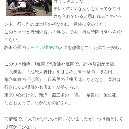
行ってきました。
テレビのCMなんかもやってかなり
力を入れていると思われるこのイベ
ント、行ったのは土曜の昼なのに、意外に空いてた！
このとき一番行列の長い「無心」でも、待ち時間は30～45分
くらい。
駒沢公園の
ラーメンshow
の人出を想像していたので一安心。
このつけ麺博、1週間で8店舗×3週間で、計24店舗が出店。
「六厘舎」「池袋大勝軒」をはじめ、東十条の「ほん田」、
都立家政の「七彩」、日暮里の「桃天花」などなど、普段は
行きにくい場所の名店までが勢ぞろい。
東京中心だけど、新潟・燕三条の「潤」、奈良の「無鉄砲」
などもあって、なかなかの顔ぶれ。
前情報で、1人前が少なめと聞いていましたが、つけ麺として
は確かに少ない。