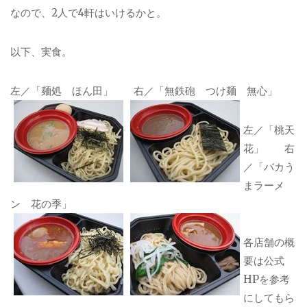
なので、2人で4軒はいけるかと。
以下、実食。
左／「麺処 ほん田」 右／「無鉄砲 つけ麺 無心」
左／「桃天
花」 右
／「バカう
まラーメ
ン 花の季」
各店舗の概
要は公式
HPを参考
にしてもら