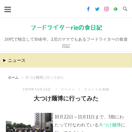
コ
ン
テ
ン
フードライターrieの食日記
ツ
20代で独立して10余年。2児のママでもあるフードライターの食遊
へ
日記
ス
キ
ニュース
ッ
プ
ホーム
»
大つけ麺博に行ってみた
2009年10月26日
ラーメン
コメントを投稿
大つけ麺博に行ってみた
10月22日～11月11日まで、3期にわ
たって行なわれている
大つけ麺博
に