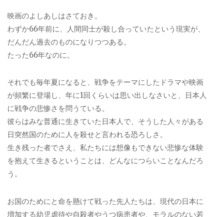
映画のよしあしはさておき。
わずか66年前に、人間同士が殺し合っていたという現実が、
だんだん過去のものになりつつある。
たった66年なのに。
それでも毎年夏になると、戦争をテーマにしたドラマや映画
が頻繁に登場し、年に1回くらいは思い出しなさいと、日本人
に戦争の悲惨さを問うている。
彼らはみな普通に生きていた日本人で、そうした人々がある
日突然国のために人を殺せと言われる恐ろしさ。
生き残った者でさえ、私たちには想像もできない悲惨な体験
を抱えて生きるということは、どんなにつらいことなんだろ
う。
お国のためにと命を懸けて戦った先人たちは、現代の日本に
増加する幼児虐待や自殺者やうつ病患者や、モラルのない若