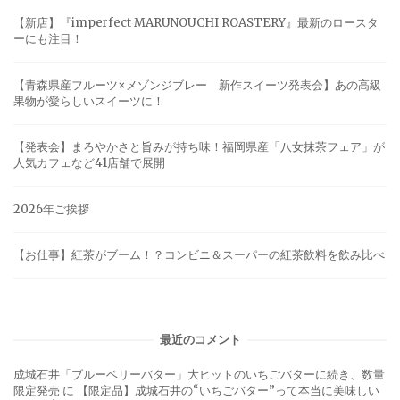
【新店】『imperfect MARUNOUCHI ROASTERY』最新のロースタ
ーにも注目！
【青森県産フルーツ×メゾンジブレー 新作スイーツ発表会】あの高級
果物が愛らしいスイーツに！
【発表会】まろやかさと旨みが持ち味！福岡県産「八女抹茶フェア」が
人気カフェなど41店舗で展開
2026年ご挨拶
【お仕事】紅茶がブーム！？コンビニ＆スーパーの紅茶飲料を飲み比べ
最近のコメント
成城石井「ブルーベリーバター」大ヒットのいちごバターに続き、数量
限定発売
に
【限定品】成城石井の“いちごバター”って本当に美味しい