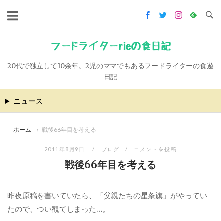
コ
ン
テ
ン
フードライターrieの食日記
ツ
20代で独立して10余年。2児のママでもあるフードライターの食遊
へ
日記
ス
キ
ニュース
ッ
プ
ホーム
»
戦後66年目を考える
2011年8月9日
ブログ
コメントを投稿
戦後66年目を考える
昨夜原稿を書いていたら、「父親たちの星条旗」がやってい
たので、つい観てしまった…。