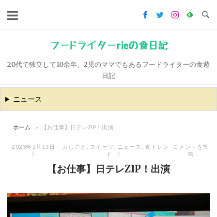
コ
ン
テ
ン
フードライターrieの食日記
ツ
20代で独立して10余年。2児のママでもあるフードライターの食遊
へ
日記
ス
キ
ニュース
ッ
プ
ホーム
»
【お仕事】日テレZIP！出演
2023年2月13日
おしごと
,
スイーツ
,
ニュース
,
食トレン
コメントを投
ド
稿
【お仕事】日テレZIP！出演