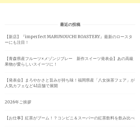
最近の投稿
【新店】『imperfect MARUNOUCHI ROASTERY』最新のロースタ
ーにも注目！
【青森県産フルーツ×メゾンジブレー 新作スイーツ発表会】あの高級
果物が愛らしいスイーツに！
【発表会】まろやかさと旨みが持ち味！福岡県産「八女抹茶フェア」が
人気カフェなど41店舗で展開
2026年ご挨拶
【お仕事】紅茶がブーム！？コンビニ＆スーパーの紅茶飲料を飲み比べ