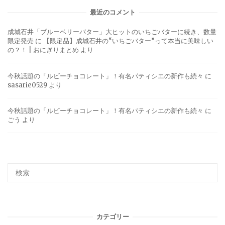
最近のコメント
成城石井「ブルーベリーバター」大ヒットのいちごバターに続き、数量
限定発売
に
【限定品】成城石井の“いちごバター”って本当に美味しい
の？！ | おにぎりまとめ
より
今秋話題の「ルビーチョコレート」！有名パティシエの新作も続々
に
sasarie0529
より
今秋話題の「ルビーチョコレート」！有名パティシエの新作も続々
に
ごう
より
カテゴリー