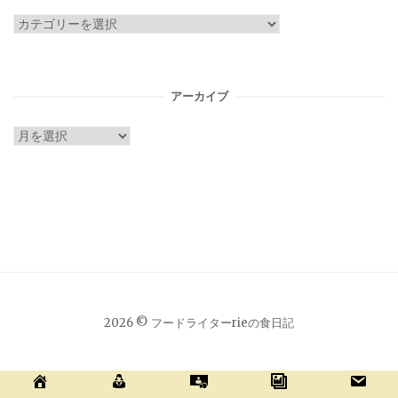
カ
テ
ゴ
リ
アーカイブ
ー
ア
ー
カ
イ
ブ
2026 © フードライターrieの食日記