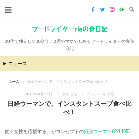
コ
ン
テ
ン
フードライターrieの食日記
ツ
20代で独立して10余年。2児のママでもあるフードライターの食遊
へ
日記
ス
キ
ニュース
ッ
プ
ホーム
»
日経ウーマンで、インスタントスープ食べ比べ！
2013年4月26日
おしごと
コメントを投稿
日経ウーマンで、インスタントスープ食べ比
べ！
働く女性を応援する、がコンセプトの
日経ウーマンONLINE