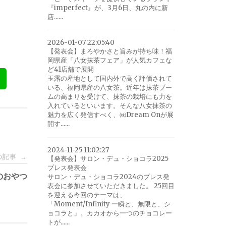
『imperfect』が、3月6日、丸の内に新
店......
2026-01-07 22:05:40
【発表会】まろやかさと旨みが持ち味！福
岡県産「八女抹茶フェア」が人気カフェな
ど41店舗で展開
玉露の産地として国内外で高く評価されて
いる、福岡県産の八女茶。近年は抹茶ブー
ムの高まりを受けて、抹茶の栽培にも力を
入れているといいます。そんな八女抹茶の
魅力を広く発信すべく、㈱Dream Onが展
開す......
2024-11-25 11:02:27
の記事
→
【発表会】サロン・デュ・ショコラ2025
プレス発表会
のおやつ
サロン・デュ・ショコラ2024のプレス発
表会に参加させていただきました。 25回目
を迎える今回のテーマは、
「Moment/Infinity 一瞬と、無限と、シ
ョコラと」。カカオから一つのチョコレー
トが......