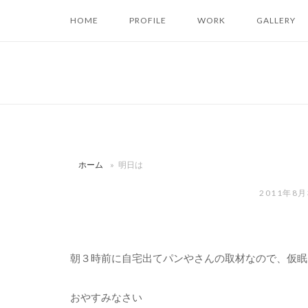
コ
HOME
PROFILE
WORK
GALLERY
ン
テ
ン
ツ
へ
ス
キ
ッ
ホーム
»
明日は
プ
2011年8
朝３時前に自宅出てパンやさんの取材なので、仮眠
おやすみなさい