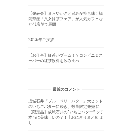
【発表会】まろやかさと旨みが持ち味！福
岡県産「八女抹茶フェア」が人気カフェな
ど41店舗で展開
2026年ご挨拶
【お仕事】紅茶がブーム！？コンビニ＆ス
ーパーの紅茶飲料を飲み比べ
最近のコメント
成城石井「ブルーベリーバター」大ヒット
のいちごバターに続き、数量限定発売
に
【限定品】成城石井の“いちごバター”って
本当に美味しいの？！ | おにぎりまとめ
よ
り