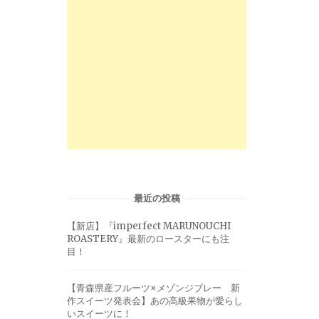
最近の投稿
【新店】『imperfect MARUNOUCHI
ROASTERY』最新のロースターにも注
目！
【青森県産フルーツ×メゾンジブレー 新
作スイーツ発表会】あの高級果物が愛らし
いスイーツに！