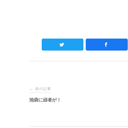
Post
前の記事
←
navigation
池袋に頑者が！