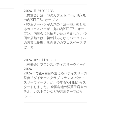
2024-11-25 10:12:33
【内覧会】治一郎のカフェ＆バーが11/2丸
の内KITTEにオープン
バウムクーヘンが人気の「治一郎」発とな
るカフェ＆バーが、丸の内KITTEにオー
プン。内覧会にお招きいただきました。 今
回の店舗では、初の試みとなるバータイム
の営業に挑戦。店内奥のカフェスペースで
は、カ......
2024-07-01 17:08:18
【発表会】フランスパティスリーウィーク
2024
2024年で第4回目を迎えるパティスリーの
祭典「ダイナースクラブ フランス パティ
スリーウィーク」が、今年も7月1日からス
タートしました。 全国各地の洋菓子店やホ
テル、レストランなどが共通テーマに沿
っ......