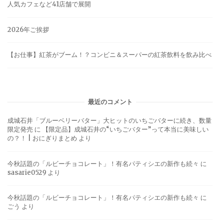
人気カフェなど41店舗で展開
2026年ご挨拶
【お仕事】紅茶がブーム！？コンビニ＆スーパーの紅茶飲料を飲み比べ
最近のコメント
成城石井「ブルーベリーバター」大ヒットのいちごバターに続き、数量
限定発売
に
【限定品】成城石井の“いちごバター”って本当に美味しい
の？！ | おにぎりまとめ
より
今秋話題の「ルビーチョコレート」！有名パティシエの新作も続々
に
sasarie0529
より
今秋話題の「ルビーチョコレート」！有名パティシエの新作も続々
に
ごう
より