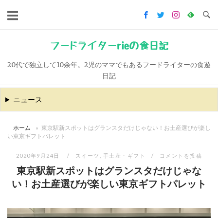
コ
ン
テ
ン
フードライターrieの食日記
ツ
20代で独立して10余年。2児のママでもあるフードライターの食遊
へ
日記
ス
キ
ニュース
ッ
プ
ホーム
»
東京駅新スポットはグランスタだけじゃない！お土産選びが楽し
い東京ギフトパレット
2020年9月24日
スイーツ
,
手土産・ギフト
コメントを投稿
東京駅新スポットはグランスタだけじゃな
い！お土産選びが楽しい東京ギフトパレット