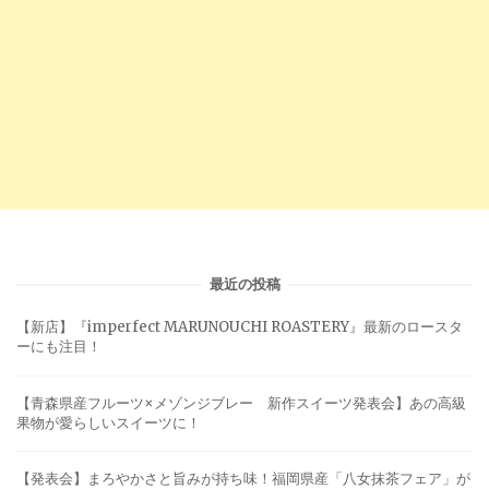
最近の投稿
【新店】『imperfect MARUNOUCHI ROASTERY』最新のロースタ
ーにも注目！
【青森県産フルーツ×メゾンジブレー 新作スイーツ発表会】あの高級
果物が愛らしいスイーツに！
【発表会】まろやかさと旨みが持ち味！福岡県産「八女抹茶フェア」が