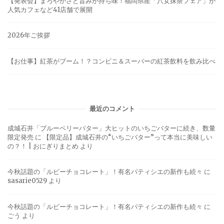
【発表会】まろやかさと旨みが持ち味！福岡県産「八女抹茶フェア」が
人気カフェなど41店舗で展開
2026年ご挨拶
【お仕事】紅茶がブーム！？コンビニ＆スーパーの紅茶飲料を飲み比べ
最近のコメント
成城石井「ブルーベリーバター」大ヒットのいちごバターに続き、数量
限定発売
に
【限定品】成城石井の“いちごバター”って本当に美味しい
の？！ | おにぎりまとめ
より
今秋話題の「ルビーチョコレート」！有名パティシエの新作も続々
に
sasarie0529
より
今秋話題の「ルビーチョコレート」！有名パティシエの新作も続々
に
ごう
より