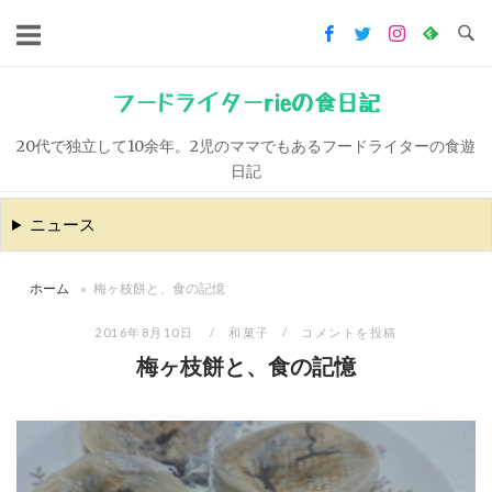
コ
ン
テ
ン
フードライターrieの食日記
ツ
20代で独立して10余年。2児のママでもあるフードライターの食遊
へ
日記
ス
キ
ニュース
ッ
プ
ホーム
»
梅ヶ枝餅と、食の記憶
2016年8月10日
和菓子
コメントを投稿
梅ヶ枝餅と、食の記憶