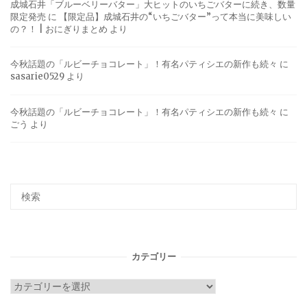
成城石井「ブルーベリーバター」大ヒットのいちごバターに続き、数量
限定発売
に
【限定品】成城石井の“いちごバター”って本当に美味しい
の？！ | おにぎりまとめ
より
今秋話題の「ルビーチョコレート」！有名パティシエの新作も続々
に
sasarie0529
より
今秋話題の「ルビーチョコレート」！有名パティシエの新作も続々
に
ごう
より
カテゴリー
カ
テ