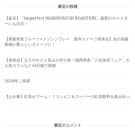
最近の投稿
【新店】『imperfect MARUNOUCHI ROASTERY』最新のロースタ
ーにも注目！
【青森県産フルーツ×メゾンジブレー 新作スイーツ発表会】あの高級
果物が愛らしいスイーツに！
【発表会】まろやかさと旨みが持ち味！福岡県産「八女抹茶フェア」が
人気カフェなど41店舗で展開
2026年ご挨拶
【お仕事】紅茶がブーム！？コンビニ＆スーパーの紅茶飲料を飲み比べ
最近のコメント