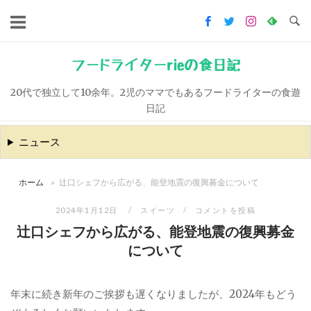
コ
ン
テ
ン
フードライターrieの食日記
ツ
20代で独立して10余年。2児のママでもあるフードライターの食遊
へ
日記
ス
キ
ニュース
ッ
プ
ホーム
»
辻口シェフから広がる、能登地震の復興募金について
2024年1月12日
スイーツ
コメントを投稿
辻口シェフから広がる、能登地震の復興募金
について
年末に続き新年のご挨拶も遅くなりましたが、2024年もどう