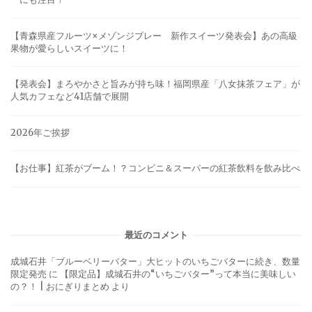
【青森県産フルーツ×メゾンジブレー 新作スイーツ発表会】あの高級
果物が愛らしいスイーツに！
【発表会】まろやかさと旨みが持ち味！福岡県産「八女抹茶フェア」が
人気カフェなど41店舗で展開
2026年ご挨拶
【お仕事】紅茶がブーム！？コンビニ＆スーパーの紅茶飲料を飲み比べ
最近のコメント
成城石井「ブルーベリーバター」大ヒットのいちごバターに続き、数量
限定発売
に
【限定品】成城石井の“いちごバター”って本当に美味しい
の？！ | おにぎりまとめ
より