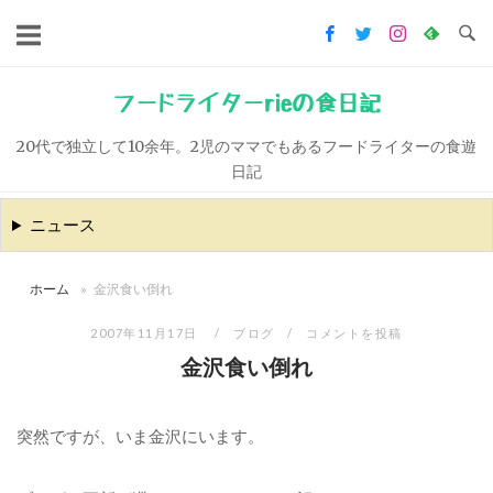
コ
ン
テ
ン
フードライターrieの食日記
ツ
20代で独立して10余年。2児のママでもあるフードライターの食遊
へ
日記
ス
キ
ニュース
ッ
プ
ホーム
»
金沢食い倒れ
2007年11月17日
ブログ
コメントを投稿
金沢食い倒れ
突然ですが、いま金沢にいます。