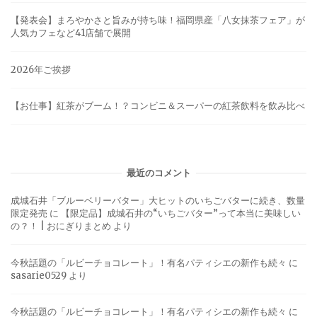
【発表会】まろやかさと旨みが持ち味！福岡県産「八女抹茶フェア」が
人気カフェなど41店舗で展開
2026年ご挨拶
【お仕事】紅茶がブーム！？コンビニ＆スーパーの紅茶飲料を飲み比べ
最近のコメント
成城石井「ブルーベリーバター」大ヒットのいちごバターに続き、数量
限定発売
に
【限定品】成城石井の“いちごバター”って本当に美味しい
の？！ | おにぎりまとめ
より
今秋話題の「ルビーチョコレート」！有名パティシエの新作も続々
に
sasarie0529
より
今秋話題の「ルビーチョコレート」！有名パティシエの新作も続々
に