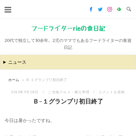
コ
ン
テ
ン
フードライターrieの食日記
ツ
20代で独立して10余年。2児のママでもあるフードライターの食遊
へ
日記
ス
キ
ニュース
ッ
プ
ホーム
»
Ｂ-１グランプリ初日終了
2010年9月18日
ご当地グルメ・郷土料理
コメントを投稿
Ｂ-１グランプリ初日終了
今日は暑かったですね。