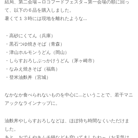
結局、第二会場→ロコフードフェスタ→第一会場の順に回っ
て、以下の６品を購入しました。
暑くて１３時には現地を離れたような…
・高砂にくてん（兵庫）
・黒石つゆ焼きそば（青森）
・津山ホルモンうどん（岡山）
・しらすおろしぶっかけうどん（茅ヶ崎市）
・なみえ焼きそば（福島）
・登米油麩丼（宮城）
なかなか食べられないものを中心に…ということで、若干マニ
アックなラインナップに。
油麩丼やしらすおろしなどは、ほぼ待ち時間なくいただけま
した。
あと、おでんやキムチ鍋なども空いてましたね～（お天気は