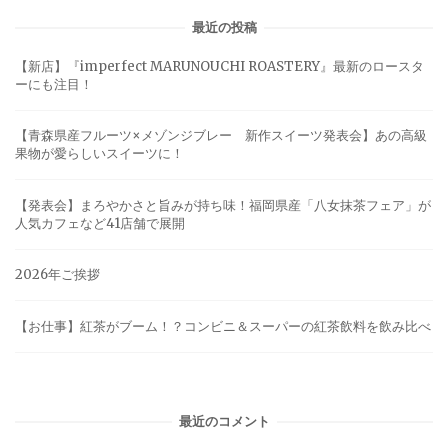
最近の投稿
【新店】『imperfect MARUNOUCHI ROASTERY』最新のロースタ
ーにも注目！
【青森県産フルーツ×メゾンジブレー 新作スイーツ発表会】あの高級
果物が愛らしいスイーツに！
【発表会】まろやかさと旨みが持ち味！福岡県産「八女抹茶フェア」が
人気カフェなど41店舗で展開
2026年ご挨拶
【お仕事】紅茶がブーム！？コンビニ＆スーパーの紅茶飲料を飲み比べ
最近のコメント