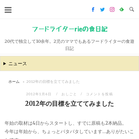
コ
ン
テ
ン
フードライターrieの食日記
ツ
20代で独立して10余年。2児のママでもあるフードライターの食遊
へ
日記
ス
キ
ニュース
ッ
プ
ホーム
»
2012年の目標を立ててみました
2012年1月6日
おしごと
コメントを投稿
2012年の目標を立ててみました
年始の取材は4日からスタートし、すでに原稿も2本納品。
今年は年始から、ちょっとバタバタしています…ありがたいこ