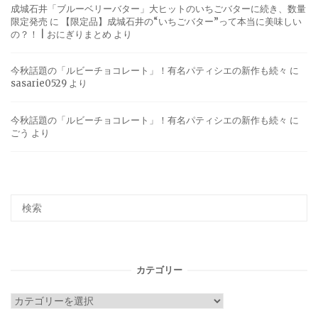
成城石井「ブルーベリーバター」大ヒットのいちごバターに続き、数量
限定発売
に
【限定品】成城石井の“いちごバター”って本当に美味しい
の？！ | おにぎりまとめ
より
今秋話題の「ルビーチョコレート」！有名パティシエの新作も続々
に
sasarie0529
より
今秋話題の「ルビーチョコレート」！有名パティシエの新作も続々
に
ごう
より
カテゴリー
カ